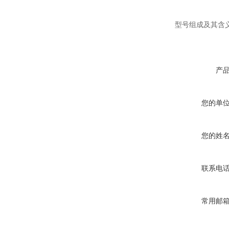
空断路器
型号组成及其含
产
SF6负荷开关高压电缆分支
箱
您的单
您的姓
高压双电源自动切换开关
联系电
常用邮