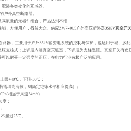
，配装各类变化的互感器。
赖的户外真空断路器。
及高质量的无器件组合，产品达到不维
能，方便用户，得益大众。供应ZW7-40.5户外高压断路器
35KV真空开
型真空断路器，主要用于户外35kV输变电系统的控制与保护，也适用于城、
瓷瓶支柱式；上瓷瓶内装真空灭弧室，下瓷瓶为支柱瓷瓶。真空开关有负
关可以耐受一定强度的正压，在电力行业有极广泛的应用。
 上限+40℃，下限-30℃；
000m(若需增高海拔，则额定绝缘水平相应提高) ；
00Pa(相当于风速34m/s) ；
度8度：
级；
差: 不超过25℃。