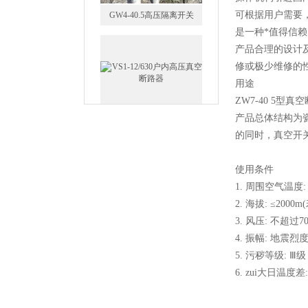
可根据用户需要
是一种*值得信
产品合理的设计
修或极少维修的性
用途
VS1-12/630户内高压真空断
ZW7-40 5
路器
产品总体结构为
的同时，真空开
使用条件
1. 周围空气温度:
GW5-35/630-31.5户外高压隔
2. 海拔: ≤2
离开关
3. 风压: 不超过7
4. 振幅: 地震烈
5. 污秽等级: Ⅲ
6. zui大日温度
西安FZW28-12户外高压真