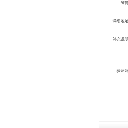
省
西安户外真空断路器
详细地
补充说
10KV预付费型高压真空断
路器
验证
10KV高压户外智能真空断
路器