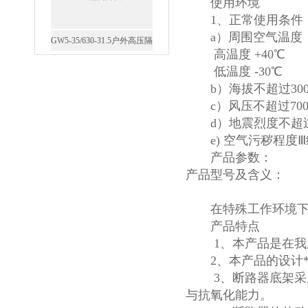
使用环境
1、正常使用条件
a）周围空气温度
GW5-35/630-31.5户外高压隔
高温度 +40℃
离开关
低温度 -30℃
b）海拔不超过300
c）风压不超过700Pa
d）地震烈度不超过
e) 空气污秽程度Ⅲ
西安FZW28-12户外高压真
产品参数：
空断路器
产品型号及含义：
在特殊工作环境下使
产品特点
1、本产品是在我厂
SF6负荷开关高压电缆分支
2、本产品的设计*
箱
3、断路器底架采用
与抗氧化能力。