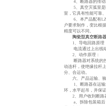
4、断路器的传动箱
5、真空灭弧室是断
室，它具有性能可靠
6、本产品配有LZZ
高压双电源自动切换开关
户要求制作，变比根据需
精度可以不同。
陶瓷型真空断路器Z
1、导电回路原理
电流通过上出线端子
2、动作原理：
西安户外真空断路器
断路器对系统的控制
动连杆，使绝缘拉杆
分、合运动。
六、产品运输、验
1、断路器在运输过
环，水平起吊，并保
10KV预付费型高压真空断
2、用户收到断路器
路器
a、拆除包装箱后，