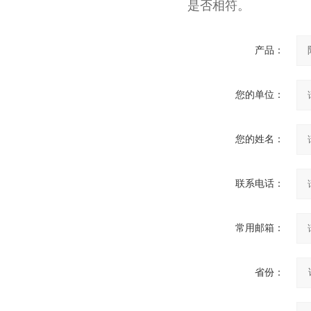
是否相符。
产品：
10KV高压户外智能真空断
路器
您的单位：
您的姓名：
西安ZW32-12Y预付费高压
联系电话：
计量式真空断路器
常用邮箱：
省份：
ZW8-12户外高压智能、永磁
真空断路器