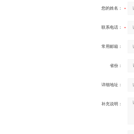
您的姓名：
10KV高压户外智能真空断
联系电话：
路器
常用邮箱：
省份：
西安ZW32-12Y预付费高压
计量式真空断路器
详细地址：
补充说明：
ZW8-12户外高压智能、永磁
真空断路器