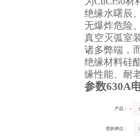
为CuCr5
绝缘水曙辰
高压双电源自动切换开关
无爆炸危险
真空灭弧室装
诸多弊端，
绝缘材料硅
西安户外真空断路器
缘性能、耐
参数630A
产品：
10KV预付费型高压真空断
路器
您的单位：