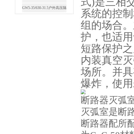
式)是三相
GW5-35/630-31.5户外高压隔
系统的控制
离开关
组的场合。
护，也适用
短路保护之
西安FZW28-12户外高压真
内装真空灭
空断路器
场所。并具
爆炸，使用
断路器灭弧
SF6负荷开关高压电缆分支
灭弧室是断
箱
断路器配所