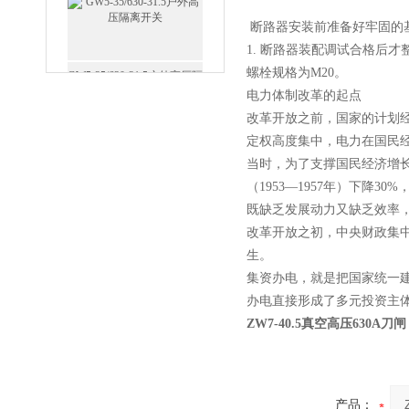
断路器安装前准备好牢固的
1. 断路器装配调试合格后
GW5-35/630-31.5户外高压隔
螺栓规格为M20。
离开关
电力体制改革的起点
改革开放之前，国家的计划
定权高度集中，电力在国民
当时，为了支撑国民经济增长，
（1953—1957年）下
西安FZW28-12户外高压真
既缺乏发展动力又缺乏效率
空断路器
改革开放之初，中央财政集中
生。
集资办电，就是把国家统一
办电直接形成了多元投资主
ZW7-40.5真空高压630A刀闸
SF6负荷开关高压电缆分支
箱
产品：