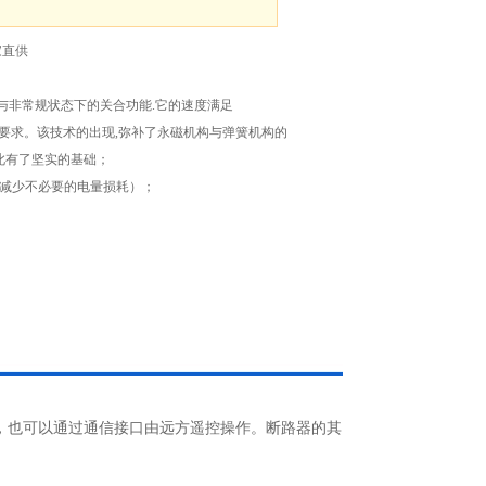
家直供
规与非常规状态下的关合功能.它的速度满足
003的标准要求。该技术的出现,弥补了永磁机构与弹簧机构的
此有了坚实的基础；
接减少不必要的电量损耗）；
，也可以通过通信接口由远方遥控操作。断路器的其