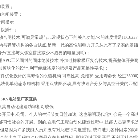
闸装置；
动合闸装置；
合闸指示；
级的接插件；
动合闸技术,可满足常规与非常规状态下的关合功能.它的速度满足IEC62271-
机构与弹簧机构的各自缺点,是新一代的高性能电力开关从此有了坚实的基
端子(直接与灭弧室搭接减少不必要的电量损耗)；
采用APG工艺固封的固体绝缘技术,外加硅橡胶模压复合技术,提高整体开关
外加模块化的设计,利于绝缘裕度的把握及产品互换性要求)；
FT软件优化设计的高寿命的永磁机构.可靠性高,免维护.受用寿命长,经过350
的模块化单稳态永磁机构.采用双线圈驱动,具有快速合分及与真空开关的匹
35KV电站型厂家直供
程及其自动化建造功率相对较低
展中,公司、个人的生活节奏日益加速, 这也阐明现代化社会是一个高功
够习惯社会的开展。别的,在电气工程自动化建造过程中,技能人员更需求
 但是因为许多技能人员并没有对此进行高度重视, 或许遭到各种因素的影
出产的电气工程自动化商品存在各种疑问, 影响到其正常开展,不利于社会