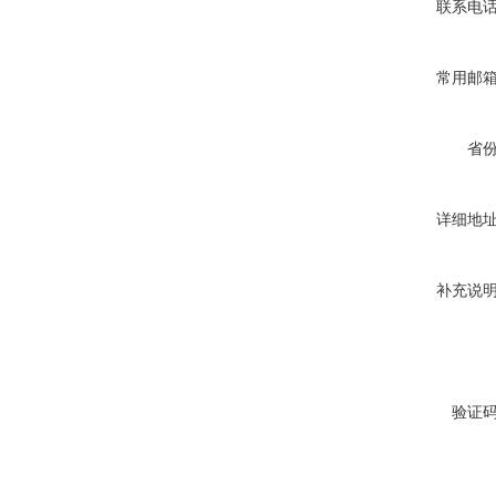
联系电
真空断路器
常用邮
省
GW4-40.5高压隔离开关
详细地
补充说
VS1-12/630户内高压真空断
路器
验证