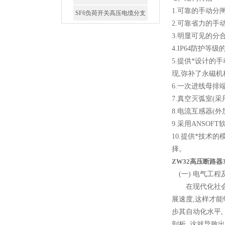
1.可靠的手动分
2.可靠省力的手
3.明显可见的分
4.IP64防护等
高压双电源自动切换开关
5.提供*设计的手
现,弥补了永磁
6.一次进线母排
7.真空灭弧室(
8.电流互感器(
9.采用ANSO
西安户外真空断路器
10.提供*技术
择。
ZW32高压断路器
(一) 电气工
在现代化社会开
展速度,这样才能
步其自动化水平,
10KV预付费型高压真空断
剖析, 这就导致