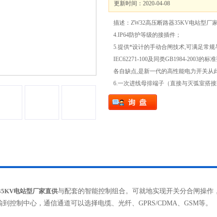
更新时间：2020-04-08
描述：ZW32高压断路器35KV电站型厂
4.IP64防护等级的接插件；
5.提供*设计的手动合闸技术,可满足常
IEC62271-100及同类GB1984-2
各自缺点,是新一代的高性能电力开关从
6.一次进线母排端子（直接与灭弧室搭
35KV电站型厂家直供
与配套的智能控制组合。可就地实现开关分合闸操作
到控制中心，通信通道可以选择电缆、光纤、GPRS/CDMA、GSM等。