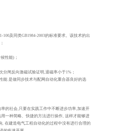
100及同类GB1984-2003的标准要求。该技术的出
础；
耐候性能)；
00次分闸反向激磁试验证明,退磁率小于1%；
配性能.是做同步技术与配网自动化重合器良好的选
率的社会,只要在实践工作中不断进步功率,加速开
选用一种简略、快捷的方法进行操作, 这样才能够进
响, 在建造电气工程自动化的过程中没有进行合理的
经济的疾速开展。