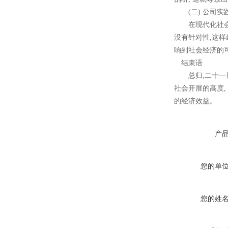
路器
(二) 公司实
在现代化社会开展
没有针对性,这样
响到社会经济的
结束语
10KV高压户外智能真空断
总归,二十一世
路器
社会开展的高度,
的经济效益。
产
西安ZW32-12Y预付费高压
计量式真空断路器
您的单
您的姓
ZW8-12户外高压智能、永磁