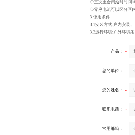
◇三次重合闸延时时间均可
◇零序电流可以区分区内
3 使用条件
西安户外真空断路器
3.1安装方式:户内安装。
3.2运行环境:户外环境条
产品：
您的单位：
10KV预付费型高压真空断
路器
您的姓名：
联系电话：
10KV高压户外智能真空断
路器
常用邮箱：