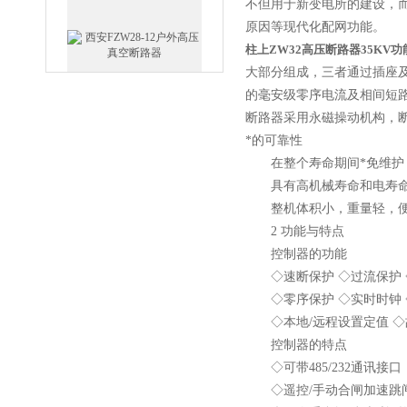
不但用于新变电所的建设，而
原因等现代化配网功能。
柱上ZW32高压断路器35KV
西安FZW28-12户外高压真
大部分组成，三者通过插座
空断路器
的毫安级零序电流及相间短
断路器采用永磁操动机构，断
*的可靠性
在整个寿命期间*免维护
具有高机械寿命和电寿
SF6负荷开关高压电缆分支
整机体积小，重量轻，便
箱
2 功能与特点
控制器的功能
◇速断保护 ◇过流保护 ◇
◇零序保护 ◇实时时钟 ◇
◇本地/远程设置定值 ◇
高压双电源自动切换开关
控制器的特点
◇可带485/232通讯接
◇遥控/手动合闸加速跳闸