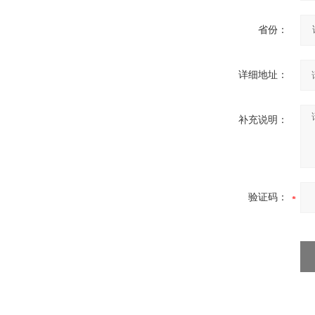
省份：
西安ZW32-12Y预付费高压
详细地址：
计量式真空断路器
补充说明：
ZW8-12户外高压智能、永磁
验证码：
真空断路器
GW4-40.5高压隔离开关