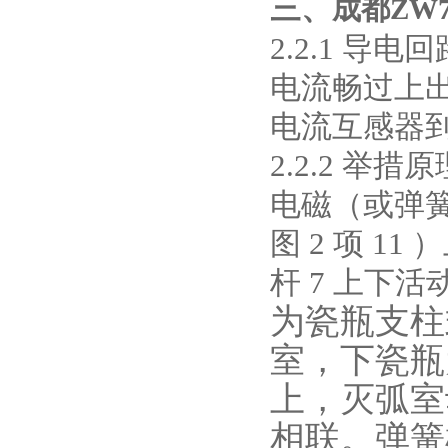
三、
成都ZW
2.2.1
导电回
10KV高压户外智能真空断
电流畅过上
路器
电流互感器
2.2.2
举措原
电磁（或弹
西安ZW32-12Y预付费高压
图
2
项
11
）
计量式真空断路器
杆
7
上下活
为瓷瓶支柱
室，下瓷瓶
ZW8-12户外高压智能、永磁
上，灭弧室
真空断路器
相联。弹簧