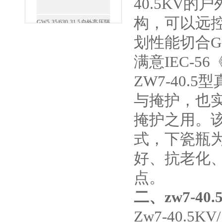
40.5KV
的户
GW5-35/630-31.5户外高压隔
构，可以远
离开关
划性能切合
G
满意
IEC-56
ZW7-40.5
型
西安FZW28-12户外高压真
与掩护，也
空断路器
掩护之用。
式，下瓷瓶
好、抗老化
SF6负荷开关高压电缆分支
点。
箱
二、
zw7-40.
Zw7-40.5KV/