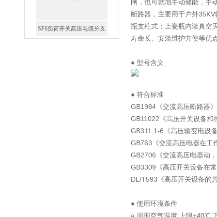
闸，也可就地手动储能，手动分
断路器，主要用于户外35K
瓶支柱式；上瓷瓶内装真空
SF6负荷开关高压电缆分支
寿命长、安装维护方便等优
箱
● 型号含义
● 符合标准
高压双电源自动切换开关
GB1984《交流高压断路器》
GB11022《高压开关设备
GB311.1-6《高压输变电
GB763《交流高压电器在工
GB2706《交流高压电器动
GB3309《高压开关设备在
DL/T593《高压开关设备
西安户外真空断路器
● 使用环境条件
a.周围空气温度:上限+40℃,