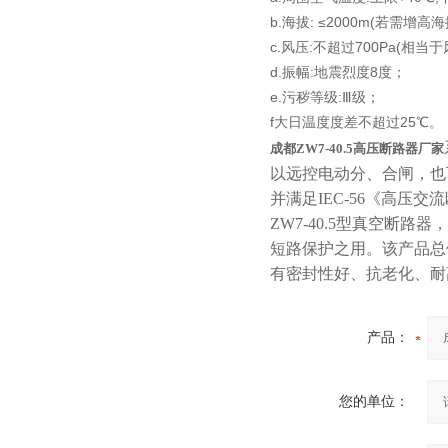
b.海拔: ≤2000m(若需增
c.风压:不超过700Pa(相当于
d.振幅:地震烈度8度；
10KV预付费型高压真空断
e.污秽等级:Ⅲ级；
路器
f大日温度度差不超过25℃。
成都ZW7-40.5高压断路器厂家
以远控电动分、合闸，也
并满足
IEC-56
《高压交流
ZW7-40.5
型真空断路器，
10KV高压户外智能真空断
短路保护之用。该产品总
路器
有密封性好、抗老化、耐
产品：
西安ZW32-12Y预付费高压
您的单位：
计量式真空断路器