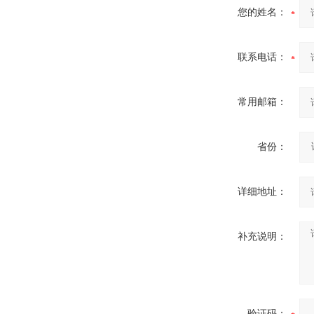
您的姓名：
联系电话：
ZW8-12户外高压智能、永磁
真空断路器
常用邮箱：
省份：
GW4-40.5高压隔离开关
详细地址：
补充说明：
VS1-12/630户内高压真空断
路器
验证码：