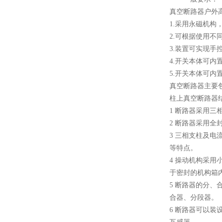
真空断路器户外
1.采用永磁机
10KV预付费型高压真空断
2.可根据使用不
路器
3.装置可实现手
4.开关本体可内
5.开关本体可内
真空断路器主要
柱上真空断路器
10KV高压户外智能真空断
1 断路器采用
路器
2 断路器采用
3 三相支柱及
等特点。
4 操动机构采
于密封的机构箱
5 断路器的分
西安ZW32-12Y预付费高压
合器、分段器。
计量式真空断路器
6 断路器可以