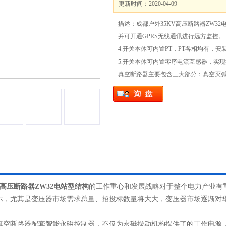
更新时间：2020-04-09
描述：成都户外35KV高压断路器ZW3
并可开通GPRS无线通讯进行远方监控。
4.开关本体可内置PT，PT各相均有，
5.开关本体可内置零序电流互感器，实
真空断路器主要包含三大部分：真空灭
V高压断路器ZW32电站型结构
的工作重心和发展战略对于整个电力产业有
示，尤其是
变压器
市场需求总量、招投标数量将大大，变压器市场逐渐对
真空断路器配套智能永磁控制器，不仅为永磁操动机构提供了的工作
电源