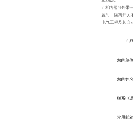
互感器。
7 断路器可外
置时，隔离开关
电气工程及其自
ZW8-12户外高压智能、永磁
真空断路器
产
您的单
GW4-40.5高压隔离开关
您的姓
联系电
常用邮