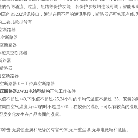
整的合闸涌流、过流、短路等保护功能，各保护参数均连续可调；智能永
器的RS232通讯接口，通过选用不同的通讯手段，断路器还可实现有线/
的主要几款型号有
真空断路器
上真空断路器
封真空断路器
快速永磁真空断路器
空断路器
空断路器
狗真空断路器
压真空断路器 0三工位真空断路器
高压断路器ZW32电站型结构
正常工作条件
值不超过+40,下限值不超过-25,24小时的平均气温值不超过+35。安装的
周围空气温度为+40的时不超过50％，在较低的温度下可以有较高的湿度
因湿度变化发生在产品表面的凝露。
冲击,无腐蚀金属和绝缘的有害气体,无严重尘埃,无导电微粒和危险。