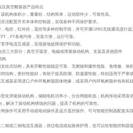
高压真空断路器产品特点
构，该机构体积小，重量轻，结构简单，运动部件少，可靠性高。
同灵活配置
开关
本体和控制器，实现各种不同保护要求。
控，电控，红外控，遥控等多种控制手段，并可开通GPRS无线通讯进行远
置PT，PT各相均有，安装方便，运行可靠。
置零序
电流互感器
，实现接地故障保护和功能。
包含三大部分：真空灭弧室、电磁或
弹簧
操动机构、
支架
及其他部件
结构
三相支柱式结构，具有开断性能稳定可靠、无燃烧和爆炸危险、免维修、体
全封闭结构，密封性能好，有助于提高防潮、防凝露性能，特别适用于严寒
电流互感器采用进口户外环氧树脂固体绝缘，或采用户内环氧树脂外包有机
用小型化弹簧操动机构，储能电机功率小，分合闸能耗低；机构传动采用直
内，解决了操动机构锈蚀的问题，提高了机构的可靠性。
、合闸操作可采用手动或电动操作及远方遥控操作。可与智能控制器配套实
装设二相或三相电流互感器，供过电流或短路保护用，也可以给智能控制器