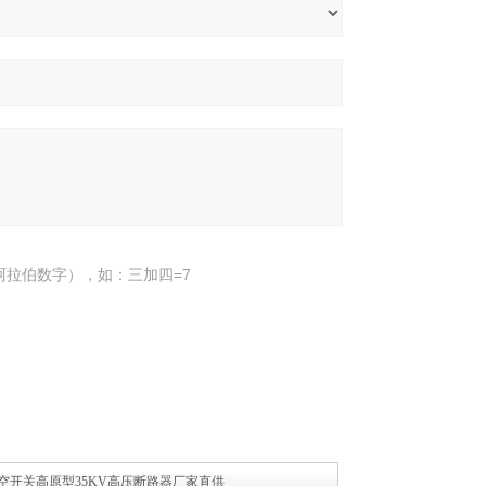
阿拉伯数字），如：三加四=7
真空开关高原型35KV高压断路器厂家直供