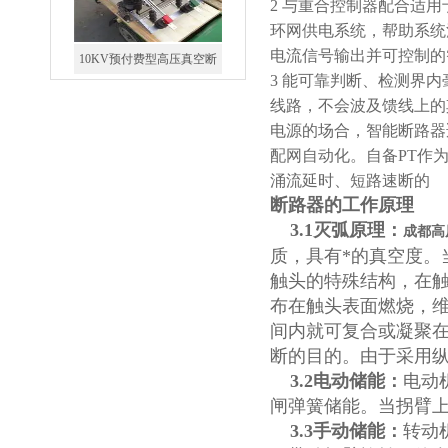
2 与重合控制器配合适
环网供电系统，帮助系统
电流信号输出并可控制的
3 能可靠判断、检测界
线路，不会波及馈线上的
10KV高压户外智能真空断
电源的场合，智能断路器
路器
配网自动化。自备PT作
涌流延时、短路速断的
断路器的工作原理
3.1灭弧原理：
成都高
质，具有*的真空度
西安ZW32-12Y预付费高压
触头的特殊结构，在
布在触头表面燃烧，
计量式真空断路器
间内就可复合或凝聚
断的目的。由于采用
3.2电动储能：
电动
闸弹簧储能。当拐臂
3.3手动储能：
转动
ZW8-12户外高压智能、永磁