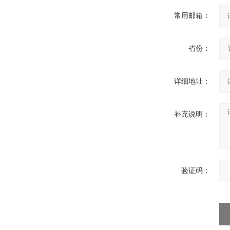
GW5-35/630-31.5户外高压隔
常用邮箱：
离开关
省份：
详细地址：
西安FZW28-12户外高压真
空断路器
补充说明：
SF6负荷开关高压电缆分支
验证码：
箱