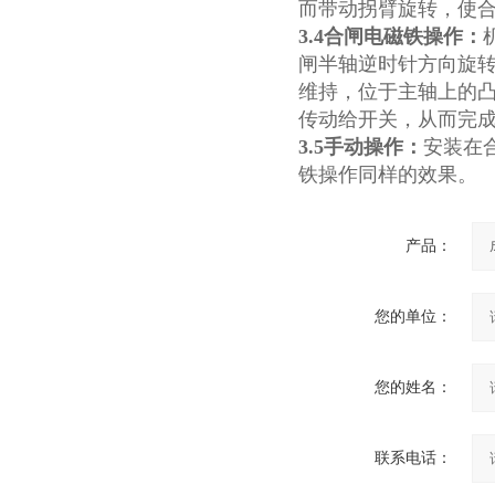
而带动拐臂旋转，使
真空断路器
3.4合闸电磁铁操作：
闸半轴逆时针方向旋
维持，位于主轴上的
传动给开关，从而完
3.5手动操作：
安装在
GW4-40.5高压隔离开关
铁操作同样的效果。
产品：
您的单位：
VS1-12/630户内高压真空断
路器
您的姓名：
联系电话：