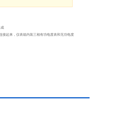
组成
连接起来，仪表箱内装三相有功电度表和无功电度