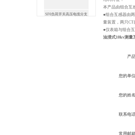
本产品由组合互
SF6负荷开关高压电缆分支
●组合互感器由两
箱
量装置，两只C
●仪表箱与组合
油浸式10kv测量
产
高压双电源自动切换开关
您的单
您的姓
西安户外真空断路器
联系电
常用邮