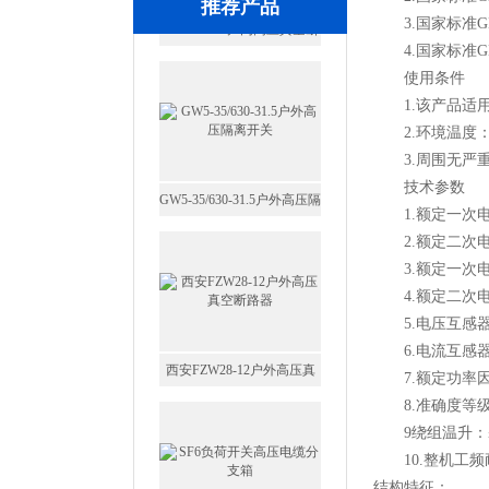
推荐产品
3.国家标准GB
4.国家标准GB1
使用条件
1.该产品适用于
2.环境温度：-2
3.周围无严重
GW5-35/630-31.5户外高压隔
技术参数
1.额定一次电压：
离开关
2.额定二次电压：
3.额定一次电流：5
4.额定二次电流
5.电压互感器的
6.电流互感器的
西安FZW28-12户外高压真
7.额定功率因数
空断路器
8.准确度等级：0
9绕组温升：≤5
10.整机工频耐
结构特征：