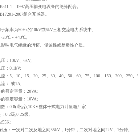
311.1—1997高压输变电设备的绝缘配合。
7201-2007组合互感器。
频率为50Hz的10kV或6kV三相交流电力系统中;
0℃～+40℃;
影响电气绝缘的污秽、侵蚀性或易爆性介质。
10kV、6kV;
0.1kV;
、10、15、20、25、30、40、50、60、75、100、150、200、250、3
： 或1A;
额定容量：20VA;
额定容量：10VA;
：0.8(滞后);10KV整体干式电力计量箱厂家
.2级;0.2S级;
5K;
压：一次对二次及地之间35kV，1分钟，二次对地之间2kV，1分钟。