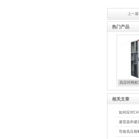
上一篇 
ZW8-12户外高压智能、永磁
热门产品
真空断路器
GW4-40.5高压隔离开关
高压环网柜X
相关文章
如何应对L
VS1-12/630户内高压真空断
避雷器和避
路器
导致高压熔