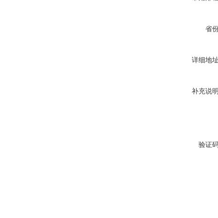
10KV预付费型高压真空断
省
路器
详细地
补充说
10KV高压户外智能真空断
路器
验证
西安ZW32-12Y预付费高压
计量式真空断路器