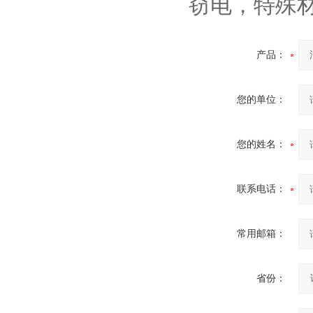
窃电，特殊
西安户外真空断路器
产品：
您的单位：
您的姓名：
10KV预付费型高压真空断
路器
联系电话：
常用邮箱：
10KV高压户外智能真空断
省份：
路器