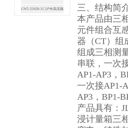
三、结构简
西安FZW28-12户外高压真
本产品由三
空断路器
元件组合互
器（CT）组
组成三相测量
SF6负荷开关高压电缆分支
串联，一次接A
箱
AP1-AP3，
一次接AP1-A
AP3，BP1-B
高压双电源自动切换开关
产品具有：J
浸计量箱三相