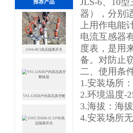
JLS-6、
推荐产品
GW4-40.5高压隔离开关
器），分别适
上用作电能
电流互感器
度表，是用
VS1-12/630户内高压真空断
备。对防止
路器
二、使用条
1.安装场所
2.环境温度-
GW5-35/630-31.5户外高压隔
3.海拔：海拔
离开关
4.安装场所