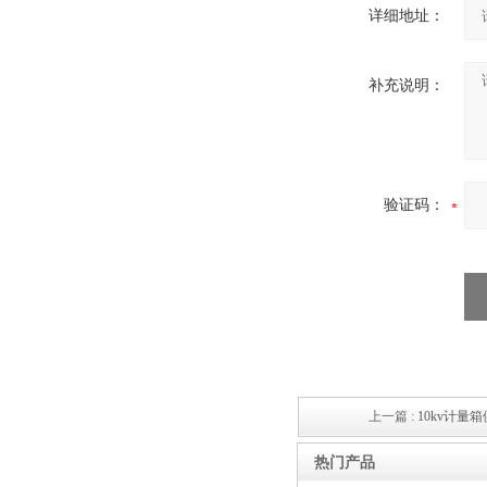
详细地址：
补充说明：
西安ZW32-12Y预付费高压
计量式真空断路器
验证码：
ZW8-12户外高压智能、永磁
真空断路器
上一篇 :
10kv计量
热门产品