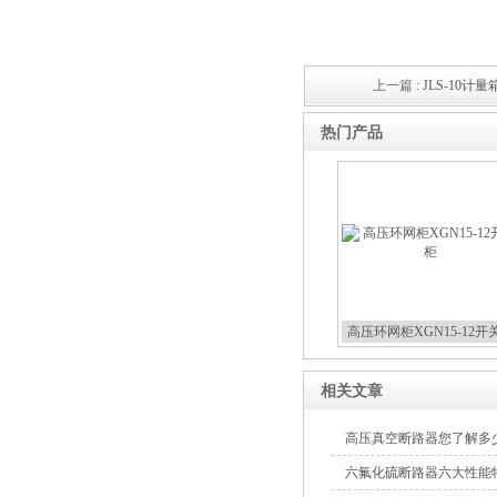
上一篇 :
JLS-10计
西安ZW32-12Y预付费高压
热门产品
计量式真空断路器
ZW8-12户外高压智能、永磁
真空断路器
高压环网柜XGN15-12开
相关文章
高压真空断路器您了解多
GW4-40.5高压隔离开关
六氟化硫断路器六大性能