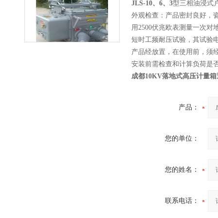
JLS-10
、
6
、
3
型三相油浸式
外观检查：产品密封良好，
用2500伏兆欧表测量一次对
西安FZW28-12户外高压真
短时工频耐压试验，其试验电
空断路器
产品经放置，在使用前，须经5.
安装前需检查和计算负荷是
成都10KV落地式高压计量
产品：
SF6负荷开关高压电缆分支
箱
您的单位：
您的姓名：
高压双电源自动切换开关
联系电话：