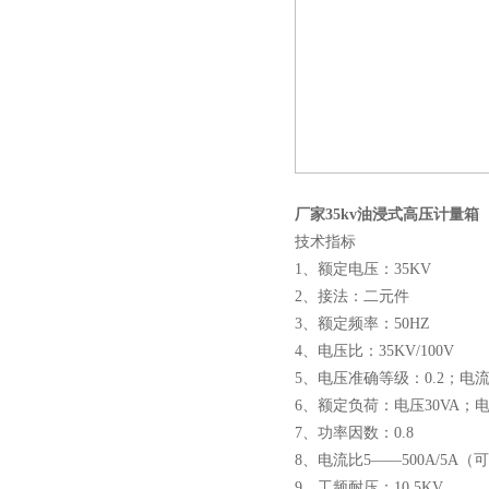
厂家35kv油浸式高压计量箱
技术指标
1、额定电压：35KV
2、接法：二元件
3、额定频率：50HZ
4、电压比：35KV/100V
5、电压准确等级：0.2；电流
6、额定负荷：电压30VA；电
7、功率因数：0.8
8、电流比5——500A/5A
9、工频耐压：10.5KV