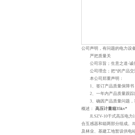
西安ZW32-12Y预付费高压
计量式真空断路器
公司声明，有问题的电力设
严把质量关
公司宗旨；生意之道-诚信
公司理念；把*的产品交
本公司郑重声明：
ZW8-12户外高压智能、永磁
1、签订产品质量保障书，
真空断路器
2、一年内产品质量跟踪服
3、确因产品质量问题，我
概述：
高压计量箱35kv*
JLSZV-10干式高压电力
合互感器和箱两部分组成。J
GW4-40.5高压隔离开关
及林业、基建工地暂设供电