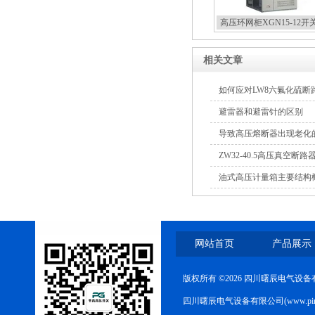
高压环网柜XGN15-12开
相关文章
如何应对LW8六氟化硫
避雷器和避雷针的区别
导致高压熔断器出现老化
ZW32-40.5高压真空
查修复方案
油式高压计量箱主要结构
网站首页
产品展示
版权所有 ©2026 四川曙辰电气设
四川曙辰电气设备有限公司(www.ping