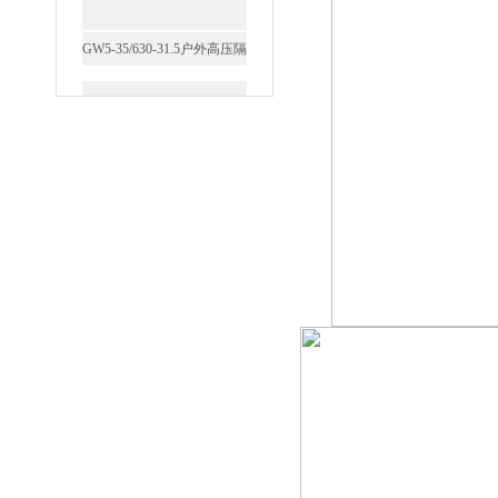
西安FZW28-12户外高压真
空断路器
SF6负荷开关高压电缆分支
箱
高压双电源自动切换开关