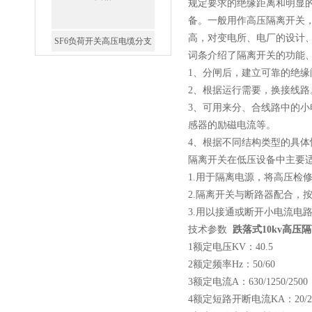
规定要求的绝缘距离和明显
备。一般用作高压隔离开关
高，对变电所、电厂的设计
词条介绍了隔离开关的功能
1、分闸后，建立可靠的绝
高压双电源自动切换开关
2、根据运行需要，换接线路
3、可用来分、合线路中的
感器的励磁电流等。
4、根据不同结构类型的具
隔离开关在低压设备中主要
1.用于隔离电源，将高压检
西安户外真空断路器
2.隔离开关与断路器配合，
3.用以接通或断开小电流电
技术参数
跌落式10kv高压
1额定电压KV：40.5
2额定频率Hz：50/60
3额定电流A：630/1250/2500
10KV预付费型高压真空断
4额定短路开断电流KA：20/25/