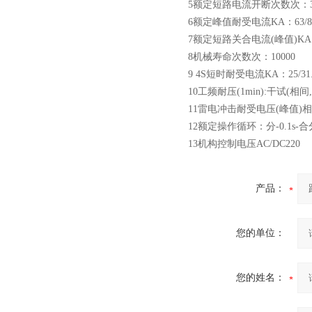
路器
5额定短路电流开断次数次：3
6额定峰值耐受电流KA：63/8
7额定短路关合电流(峰值)KA：
8机械寿命次数次：10000
9 4S短时耐受电流KA：25/31.
10工频耐压(1min):干试(相间,
10KV高压户外智能真空断
11雷电冲击耐受电压(峰值)相间
路器
12额定操作循环：分-0.1s-合分
13机构控制电压AC/DC220
产品：
西安ZW32-12Y预付费高压
计量式真空断路器
您的单位：
您的姓名：
ZW8-12户外高压智能、永磁