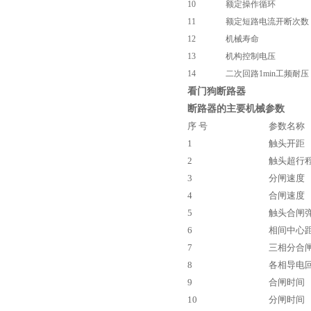
10
额定操作循环
11
额定短路电流开断次数
12
机械寿命
西安户外真空断路器
13
机构控制电压
14
二次回路1min工频耐压
看门狗断路器
断路器的主要机械参数
序 号
参数名称
1
触头开距
2
触头超行
10KV预付费型高压真空断
3
分闸速度
路器
4
合闸速度
5
触头合闸
6
相间中心
7
三相分合
8
各相导电
10KV高压户外智能真空断
9
合闸时间
路器
10
分闸时间