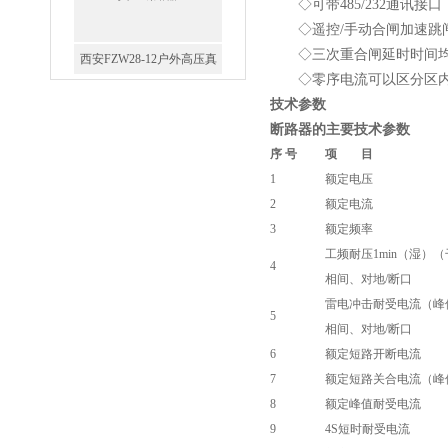
◇可带485/232通讯接
◇遥控/手动合闸加速跳闸
◇三次重合闸延时时间均可
西安FZW28-12户外高压真
◇零序电流可以区分区内
空断路器
技术参数
断路器的主要技术参数
序 号
项 目
1
额定电压
2
额定电流
SF6负荷开关高压电缆分支
3
额定频率
箱
工频耐压1min（湿）
4
相间、对地/断口
雷电冲击耐受电流（峰
5
相间、对地/断口
6
额定短路开断电流
高压双电源自动切换开关
7
额定短路关合电流（峰
8
额定峰值耐受电流
9
4S短时耐受电流