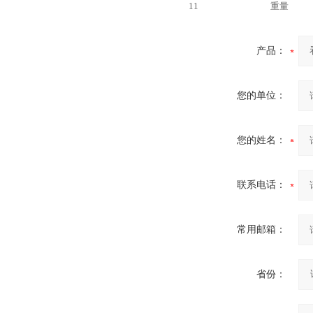
11
重量
产品：
西安ZW32-12Y预付费高压
计量式真空断路器
您的单位：
您的姓名：
ZW8-12户外高压智能、永磁
联系电话：
真空断路器
常用邮箱：
省份：
GW4-40.5高压隔离开关