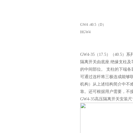
路器
GW4 -40.5（D）
HGW4
西安ZW32-12Y预付费高压
计量式真空断路器
GW4-35（17.5）（40.5
隔离开关由底座.绝缘支柱及
的中间部位。 支柱的下端各
可通过连杆将三极连成能够联动
机构）从上述结构简介中不
ZW8-12户外高压智能、永磁
靠。还可根据用户需要，不
真空断路器
GW4-35高压隔离开关安装