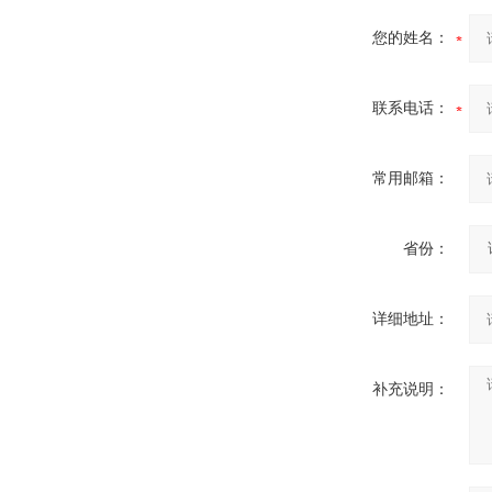
您的姓名：
联系电话：
常用邮箱：
省份：
详细地址：
补充说明：