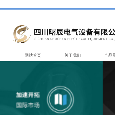
网站首页
关于我们
产品