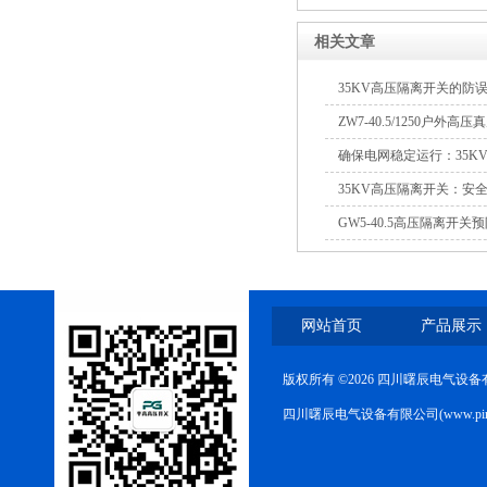
相关文章
35KV高压隔离开关的防
ZW7-40.5/1250户外高
确保电网稳定运行：35K
35KV高压隔离开关：安
GW5-40.5高压隔离开
网站首页
产品展示
版权所有 ©2026 四川曙辰电气设
四川曙辰电气设备有限公司(www.ping