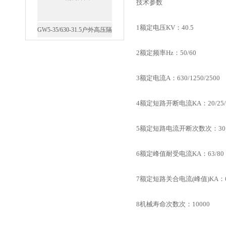
技术参数
1额定电压KV：40.5
西安FZW28-12户外高压真
2额定频率Hz：50/60
空断路器
3额定电流A：630/1250/2500
4额定短路开断电流KA：20/25/3
5额定短路电流开断次数次：30
SF6负荷开关高压电缆分支
箱
6额定峰值耐受电流KA：63/80
7额定短路关合电流(峰值)KA：6
8机械寿命次数次：10000
高压双电源自动切换开关