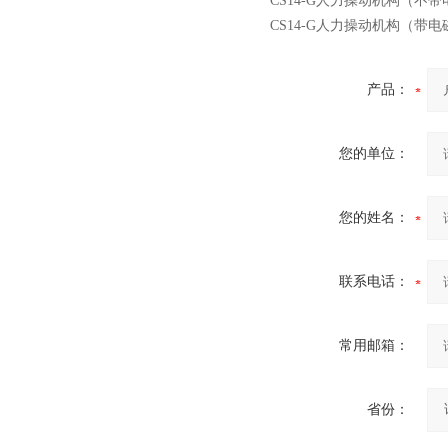
CS14-G人力操动机构（不
CS14-G人力操动机构（带
西安ZW32-12Y预付费高压
产品：
计量式真空断路器
您的单位：
您的姓名：
ZW8-12户外高压智能、永磁
真空断路器
联系电话：
常用邮箱：
GW4-40.5高压隔离开关
省份：