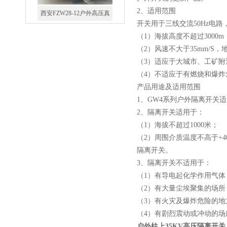
2、适用范围
西安FZW28-12户外高压真
开关用于三线交流50Hz电
空断路器
（1）海拔高度不超过3000m
（2）风速不大于35mm/S
（3）适应于大城市、工矿附
（4）不适应于有燃烧和爆
产品用途及适用范围
SF6负荷开关高压电缆分支
1、GW4系列户外隔离开关
箱
2、隔离开关适用于：
（1）海拔不超过1000米；
（2）周围介质温度不高于+4
隔离开关。
3、隔离开关不适用于：
高压双电源自动切换开关
（1）有导电起化学作用气体
（2）有大量尘埃聚集的场所
（3）有火灾及爆炸危险的地
（4）有剧烈震动或冲动的
户外柱上35KV高压隔离开关