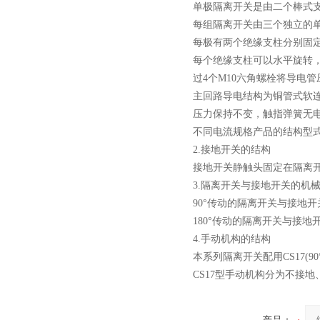
单极隔离开关是由二个棒式支
每组隔离开关由三个独立的
每极有两个绝缘支柱分别固
每个绝缘支柱可以水平旋转，
西安ZW32-12Y预付费高压
过4个M10六角螺栓将导电管压
计量式真空断路器
主回路导电结构为铜管式软
压力保持不变，触指弹簧无
不同电流规格产品的结构型
2.接地开关的结构
接地开关静触头固定在隔离
ZW8-12户外高压智能、永磁
3.隔离开关与接地开关的机
90°传动的隔离开关与接地
真空断路器
180°传动的隔离开关与接
4.手动机构的结构
本系列隔离开关配用CS17(90°
CS17型手动机构分为不接
GW4-40.5高压隔离开关