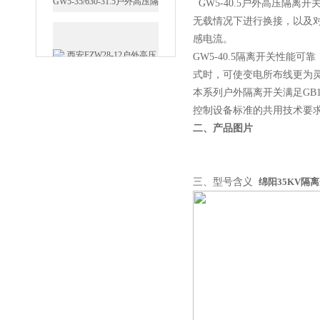
GW5-40.5户外高压隔离开
无载情况下进行换接，以及
感电流。
西安FZW28-12户外高压真
GW5-40.5隔离开关性
空断路器
式时，可使变电所布线更为
本系列户外隔离开关满足GB1
控制设备标准的共用技术要
二、产品图片
SF6负荷开关高压电缆分支
箱
三、型号含义
绵阳35KV隔
高压双电源自动切换开关