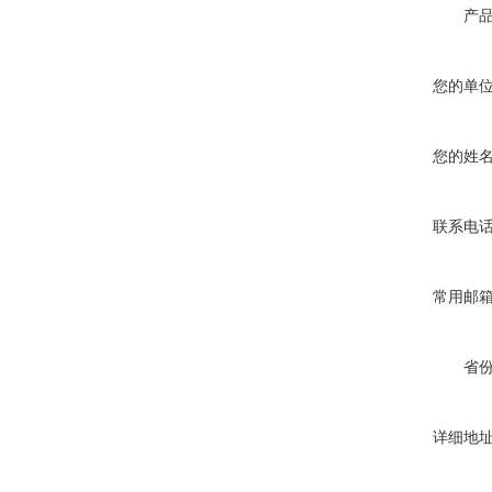
产
ZW8-12户外高压智能、永磁
您的单
真空断路器
您的姓
联系电
GW4-40.5高压隔离开关
常用邮
省
VS1-12/630户内高压真空断
详细地
路器