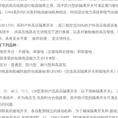
带电的高压线路进行电器隔离之用。其中防污型的隔离开关可满足重污秽
题。GW4系列与CJ6系列电动操动机构组合，特别适合电力系统和电气化
等。
（630/1250）系列户外高压隔离开关 ，是三相交流50Hz的户外高压电
电力系统中 ，供高压线路在无功情况下进行换接，以及对被检修的高压母线
用。具有安全可靠 、操作轻便 、灵活等特点。
有下列品种：
开关分：不接地、单接地（左接地和右接地）和双接地；
受的短路电流能力又分Ⅰ Ⅱ Ⅲ型；
分：普通型、防污型、耐污型和高原型。
器和机械性能符合国家标准GB1985《交流高压隔离开关和接地开关》的
、35、40.5、72.5、126型系列户流高压隔离开关〔以下简称隔离开关)。 适
kv的电力系统中，作为电压无 负荷时分合电路用。其中防污型的隔离开头可
污闪问题。
装的接地开关，各自配用独立的操动机构，为了确保隔离开关和 接地
0kV接地开关分 为Ⅰ型和Ⅱ型，15、220kV为Ⅱ型，Ⅱ型接地开关的动热稳定