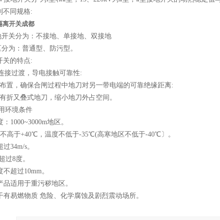
不同规格:
隔离开关成都
开关分为：不接地、单接地、双接地
分为：普通型、防污型。
关的特点:
软连接过渡，导电接触可靠性:
外合布置，确保合闸过程中地刀对另一带电端的可靠绝缘距离:
0型 备有折又叠式地刀，缩小地刀外占空间。
用环境条件
：1000~3000m地区。
不高于+40℃，温度不低于-35℃(高寒地区不低于-40℃〕。
过34m/s。
不超过8度。
度不超过10mm。
型产品适用于重污秽地区。
干有易燃物质 危险、化学腐蚀及剧烈震动场所。