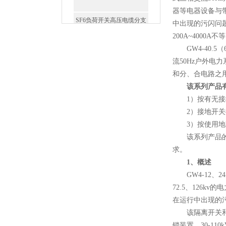
器等电器设备与
SF6负荷开关高压电缆分支
中出现的污闪问
箱
200A~4000A不
GW4-40.5
流50Hz户外
和分、合电路之
该系列产品
高压双电源自动切换开关
1）按有无接地
2）接地开关按承
3）按使用地区
该系列产品的电
求。
1、概述
西安户外真空断路器
GW4-12、24
72.5、126
在运行中出现的
该隔离开关和附
锁装置，30-11