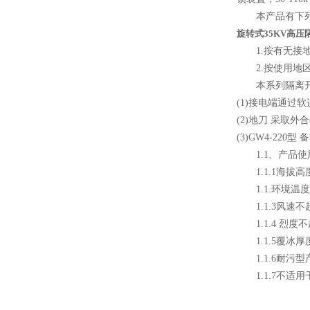
本产品有下列
10KV预付费型高压真空断
旋转式35KV高压
1.按有无接地
路器
2.按使用地区
本系列隔离开
(1)接电端通过
(2)地刀 采取
(3)GW4-22
10KV高压户外智能真空断
1.1、产品使
路器
1.1.1海拔高度
1.1.环境温度
1.1.3风速不超
1.1.4 烈度
1.1.5覆冰厚
西安ZW32-12Y预付费高压
1.1.6耐污
计量式真空断路器
1.1.7不适用