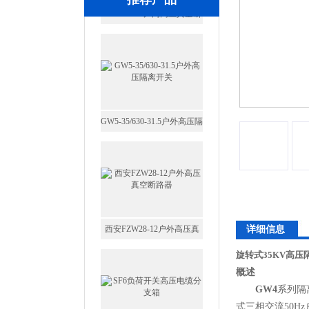
GW5-35/630-31.5户外高压隔
离开关
西安FZW28-12户外高压真
详细信息
空断路器
旋转式35KV高压
概述
GW4
系列隔
式三相交流50H