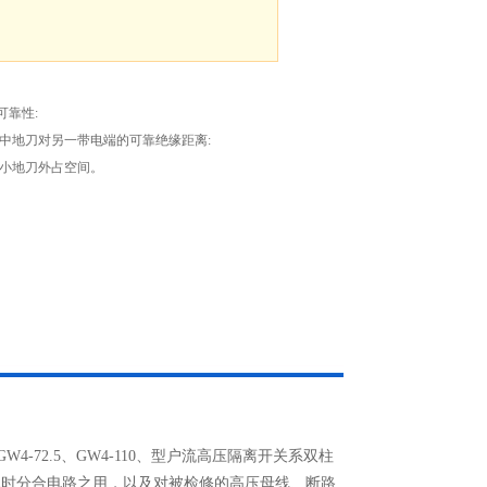
可靠性:
程中地刀对另一带电端的可靠绝缘距离:
，缩小地刀外占空间。
GW4-72.5、GW4-110、型户流高压隔离开关系双柱
负载时分合电路之用，以及对被检修的高压母线、断路