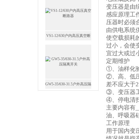
变压器是由
感应原理工
压器时必须
由供电系统
VS1-12/630户内高压真空断
使空载损耗
路器
过小，会使
宜过大或过
定期维护
①、油样化
②、高、低
GW5-35/630-31.5户外高压隔
差不应大于
③、变压器
离开关
④、停电清
主要内容有
油、呼吸器
工作原理
用于国内变
西安FZW28-12户外高压真
情况就是指