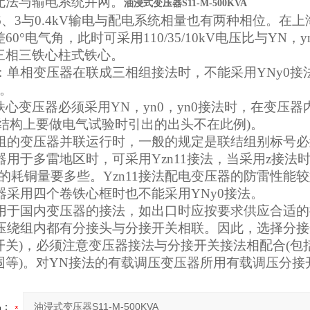
无法与输电系统并网。
油浸式变压器S11-M-500KVA
0、6、3与0.4kV输电与配电系统相量也有两种相位。在上
60°电气角，此时可采用110/35/10kV电压比与YN
三相三铁心柱式铁心。
注意：单相变压器在联成三相组接法时，不能采用YNy0
法。
铁心变压器必须采用YN，yn0，yn0接法时，在变压
(结构上要做电气试验时引出的出头不在此例)。
联结组的变压器并联运行时，一般的规定是联结组别标号
压器用于多雷地区时，可采用Yzn11接法，当采用z接法
的耗铜量要多些。Yzn11接法配电变压器的防雷性能
压器采用四个卷铁心框时也不能采用YNy0接法。
都是用于国内变压器的接法，如出口时应按要求供应合适
在高压绕组内都有分接头与分接开关相联。因此，选择分
开关)，必须注意变压器接法与分接开关接法相配合(包
围等)。对YN接法的有载调压变压器所用有载调压分
品：