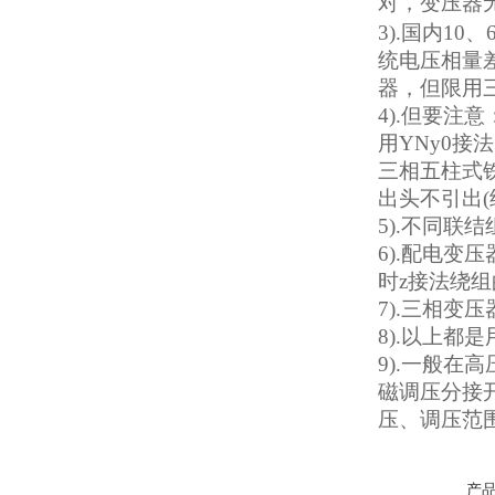
对，变压器
3).国内1
统电压相量差
器，但限用
4).但要
用YNy0接
10KV预付费型高压真空断
三相五柱式
出头不引出
路器
5).不同
6).配电变
时z接法绕组
7).三相变
8).以上
10KV高压户外智能真空断
9).一般
路器
磁调压分接
压、调压范
产