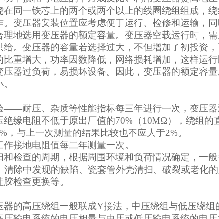
绕在同一铁芯上的两个或两个以上的线圈绕组组成，绕
作。变压器安装位置应考虑便于运行、检修和运输，同
合理地选用变压器的额定容量。变压器空载运行时，需
供给。变压器的容量若选择过大，不但增加了初投资，
的比重增大，功率因数降低，网络损耗增加，这样运行
变压器过负荷，易损坏设备。因此，变压器的额定容量
小。
验——耐压、杂质等性能指标每三年进行一次，变压器
压绝缘电阻不低于原出厂值的70%（10MΩ），绕组
2%，与上一次测量的结果比较也不应大于2%。
工作接地电阻值每二年测量一次。
扫和检查的周期，根据周围环境和负荷情况确定，一般
__清除中发现的缺陷、瓷套管外壳清扫、破裂或老化
硅胶检查更换等。
压器的高压绕组一般联成Y接法，中压绕组与低压绕组
高压输电系统的电压相量与中压或低压输电系统的电压