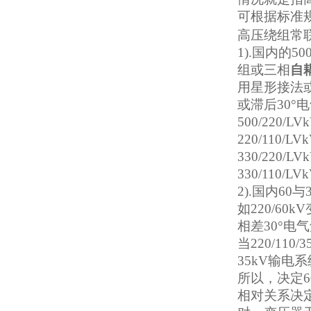
空断路器
可根据标准
高压绕组常
1).国内的
组或三相
自耦
用星形接法
SF6负荷开关高压电缆分支
或滞后30°
箱
500/220/
220/110/L
330/220/
330/110/L
2).国内6
高压双电源自动切换开关
如220/60
相差30°电
当220/11
35kV输电
所以，决定
相对关系决
西安户外真空断路器