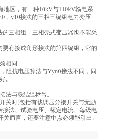
海地区，有一种10kV与110kV输电系
，yn0，y10接法的三相三绕组电力变压
接法的三相组。三相壳式变压器也不能采
器内要有接成角形接法的第四绕组，它的
必须相同。
时，阻抗电压算法与Yyn0接法不同，同
较好。
的接法与联结组标号。
接开关时(包括有载调压分接开关与无励
括接法、试验电压、额定电流、每级电
接开关而言，还要注意中点必须能引出。