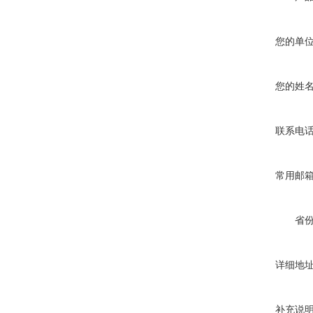
西安ZW32-12Y预付费高压
计量式真空断路器
您的单
您的姓
ZW8-12户外高压智能、永磁
联系电
真空断路器
常用邮
省
详细地
补充说