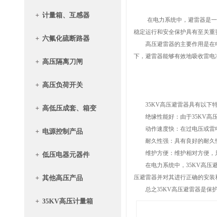
+
计量箱、互感器
在电力系统中，避雷器是一种
稳定运行和安全保护具有至关重
+
六氟化硫断路器
高压避雷器的主要作用是在电
下，避雷器能够有效地吸收雷电
+
高压隔离刀闸
+
高压负荷开关
35KV高压避雷器具有以下
+
高低压成套、箱变
绝缘性能好：由于35KV高压
动作速度快：在过电压或雷电冲
+
电源控制产品
耐久性强：具有良好的耐久性
维护方便：维护相对方便，只
+
低压电器元器件
在电力系统中，35KV高压避
压避雷器并对其进行正确的安装
+
其他高压产品
总之35KV高压避雷器是保护
+
35KV高压计量箱