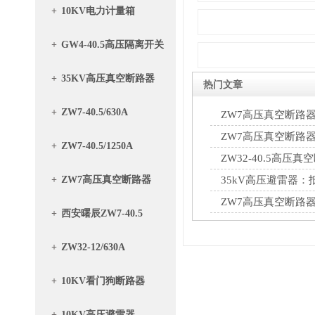
+
10KV电力计量箱
+
GW4-40.5高压隔离开关
+
35KV高压真空断路器
热门文章
+
ZW7-40.5/630A
ZW7高压真空断路
控制原理详解
ZW7高压真空断路
+
ZW7-40.5/1250A
筑牢安全运行防线
ZW32-40.5高
绝缘降低，排查修复
+
ZW7高压真空断路器
35kV高压避雷器
ZW7高压真空断路
+
西安曙辰ZW7-40.5
+
ZW32-12/630A
+
10KV看门狗断路器
+
10KV高压避雷器