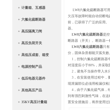
+
计量箱、互感器
LW8六氟化硫断路器
可
欠压等故障时能自动切断电
+
六氟化硫断路器
前，已获得了广泛的应用。
器。
+
高压隔离刀闸
LW8六氟化硫断路器
是控
断路器（开关）。断路器一
+
高压负荷开关
LW8六氟化硫断路器
只有
分，固体杂质都能灭弧失败
+
高低压成套、箱变
1，控制六氟化硫断路器中
对湿度应小于80%，并采
+
电源控制产品
2，避免不当操作带入水分
3，在安装使用过程中，要
+
低压电器元器件
现泄漏部位必须用检漏仪检
4，由于六氟化硫气体，经
+
其他高压产品
到有强烈刺激性气味，在这
+
35KV高压计量箱
置安全措施后，将所使用过