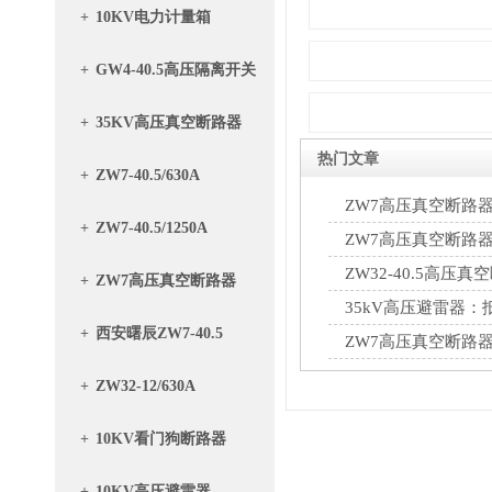
+
10KV电力计量箱
+
GW4-40.5高压隔离开关
+
35KV高压真空断路器
热门文章
+
ZW7-40.5/630A
ZW7高压真空断路
+
ZW7-40.5/1250A
控制原理详解
ZW7高压真空断路
筑牢安全运行防线
ZW32-40.5高
+
ZW7高压真空断路器
绝缘降低，排查修复
35kV高压避雷器
+
西安曙辰ZW7-40.5
ZW7高压真空断路
+
ZW32-12/630A
+
10KV看门狗断路器
+
10KV高压避雷器