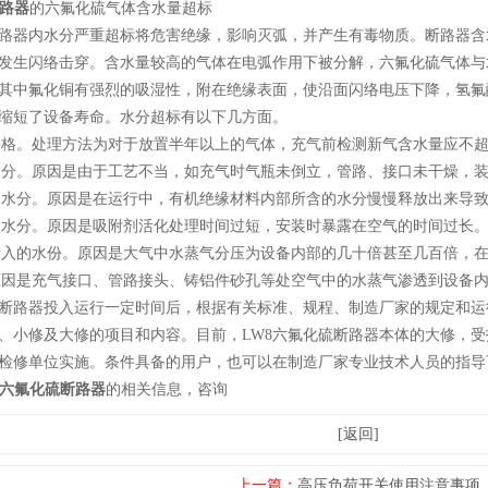
断路器
的六氟化硫气体含水量超标
断路器内水分严重超标将危害绝缘，影响灭弧，并产生有毒物质。断路器
发生闪络击穿。含水量较高的气体在电弧作用下被分解，六氟化硫气体与
其中氟化铜有强烈的吸湿性，附在绝缘表面，使沿面闪络电压下降，氢氟
缩短了设备寿命。水分超标有以下几方面。
不合格。处理方法为对于放置半年以上的气体，充气前检测新气含水量应不超过6
入水分。原因是由于工艺不当，如充气时气瓶未倒立，管路、接口未干燥，
入的水分。原因是在运行中，有机绝缘材料内部所含的水分慢慢释放出来导
入的水分。原因是吸附剂活化处理时间过短，安装时暴露在空气的时间过长
件渗入的水份。原因是大气中水蒸气分压为设备内部的几十倍甚至几百倍，
。原因是充气接口、管路接头、铸铝件砂孔等处空气中的水蒸气渗透到设备
硫断路器投入运行一定时间后，根据有关标准、规程、制造厂家的规定和运
、小修及大修的项目和内容。目前，LW8六氟化硫断路器本体的大修，
检修单位实施。条件具备的用户，也可以在制造厂家专业技术人员的指导
8六氟化硫断路器
的相关信息，咨询
[返回]
上一篇：
高压负荷开关使用注意事项