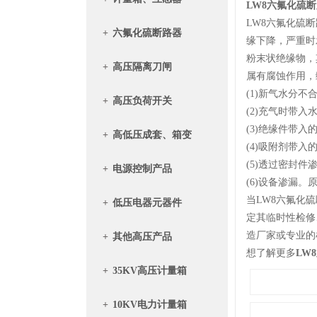
LW8六氟化硫
LW8六氟化硫
+
六氟化硫断路器
缘下降，严重时
粉末状绝缘物，
+
高压隔离刀闸
属有腐蚀作用，
(1)新气水分
+
高压负荷开关
(2)充气时带
(3)绝缘件带
+
高低压成套、箱变
(4)吸附剂带
(5)透过密封
+
电源控制产品
(6)设备渗漏
当LW8六氟化
+
低压电器元器件
定其临时性检修
造厂家或专业的
+
其他高压产品
想了解更多
LW
+
35KV高压计量箱
+
10KV电力计量箱