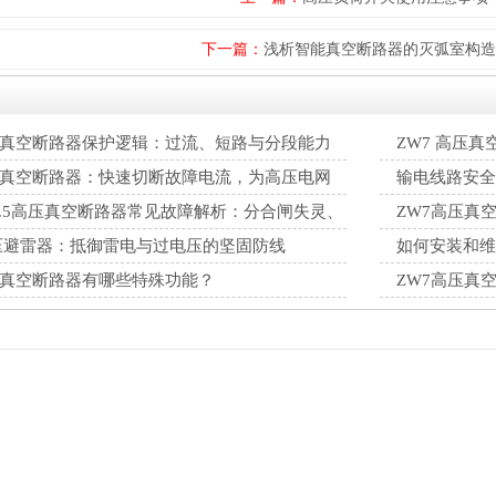
下一篇：
浅析智能真空断路器的灭弧室构造
压真空断路器保护逻辑：过流、短路与分段能力
ZW7 高压
解
压真空断路器：快速切断故障电流，为高压电网
输电线路安全
行防线
不中断
-40.5高压真空断路器常见故障解析：分合闸失灵、
ZW7高压真
排查修复方案
巧
高压避雷器：抵御雷电与过电压的坚固防线
如何安装和维
压真空断路器有哪些特殊功能？
ZW7高压真
保障电网安全