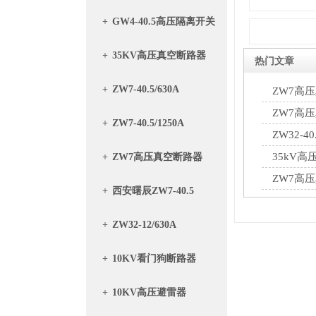
+
GW4-40.5高压隔离开关
+
35KV高压真空断路器
热门文章
+
ZW7-40.5/630A
ZW7高
控制原理详
ZW7高
+
ZW7-40.5/1250A
筑牢安全运
ZW32
绝缘降低，
35kV
+
ZW7高压真空断路器
ZW7高
+
西安曙辰ZW7-40.5
+
ZW32-12/630A
+
10KV看门狗断路器
+
10KV高压避雷器