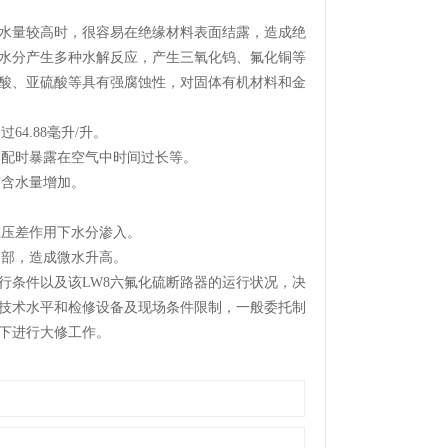
含水量较高时，很容易在绝缘材料表面结露，造成绝
水分产生多种水解反应，产生三氧化钨、氟化铜等
酸、亚硫酸等具有强腐蚀性，对固体有机材料和金
4.88毫升/升。
装配时暴露在空气中时间过长等。
致含水量增加。
。
在压差作用下水分渗入。
内部，造成微水升高。
行条件以及该LW8六氟化硫断路器的运行状况，决
受技术水平和检修设备及现场条件限制，一般委托制
下进行大修工作。