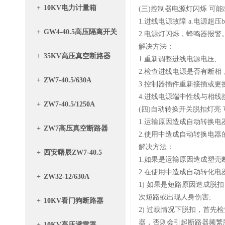
+
10KV电力计量箱
(三)控制器电源灯闪烁 可
1.进线电源故障 a.电源超压
+
GW4-40.5高压隔离开关
2.电源灯闪烁，蜂鸣器报警
解决方法：
+
35KV高压真空断路器
1.重新调整进线电源电压;
2.检查进线电源是否有断
+
ZW7-40.5/630A
3.控制器插件重新接插或更
4.进线电源端中性线与相
+
ZW7-40.5/1250A
(四)自动转换开关脱扣灯亮
1.运输原因造成自动转换电
+
ZW7高压真空断路器
2.使用中造成自动转换电器
解决方法：
+
西安曙辰ZW7-40.5
1.如果是运输原因造成塑
2.在使用中造成自动转化电
+
ZW32-12/630A
1) 如果是短路原因造成
次短路或出现人身伤害;
+
10KV看门狗断路器
2) 过载情况下脱扣，首
器，否则会引起断路器频繁
+
10KV高压避雷器