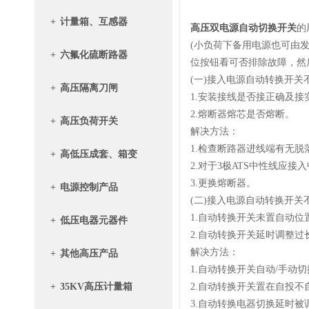
+
计量箱、互感器
高压双电源自动切换开关
的
(小负荷下备用电源也可由
+
六氟化硫断路器
位按钮看可否排除故障，然
(一)接入电源自动转换开关
+
高压隔离刀闸
1.安装接线是否接正确及接实
2.熔断器熔芯是否熔断。
+
高压负荷开关
解决方法：
1.检查断路器进线端有无脱
+
高低压成套、箱变
2.对于3极ATS中性线应接
3.更换熔断器。
+
电源控制产品
(二)接入电源自动转换开
1.自动转换开关未置自动位置
+
低压电器元器件
2.自动转换开关延时调整过
解决方法：
+
其他高压产品
1.自动转换开关自动/手动
+
35KV高压计量箱
2.自动转换开关置在自投
3.自动转换电器切换延时