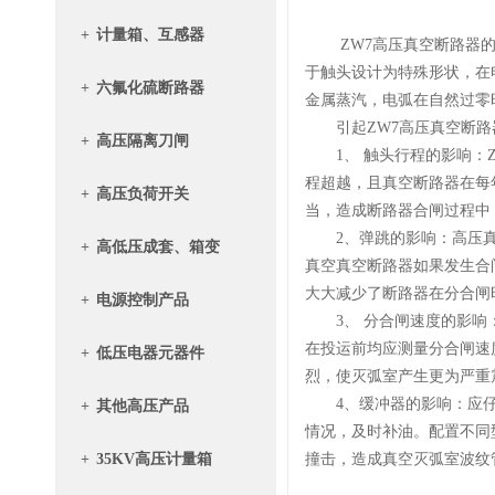
+
计量箱、互感器
ZW7高压真空断路器的工
于触头设计为特殊形状，在
+
六氟化硫断路器
金属蒸汽，电弧在自然过零
引起ZW7高压真空断路
+
高压隔离刀闸
1、 触头行程的影响：Z
程超越，且真空断路器在每
+
高压负荷开关
当，造成断路器合闸过程中
2、弹跳的影响：高压真
+
高低压成套、箱变
真空真空断路器如果发生合
大大减少了断路器在分合闸
+
电源控制产品
3、 分合闸速度的影响：
在投运前均应测量分合闸速
+
低压电器元器件
烈，使灭弧室产生更为严重
4、缓冲器的影响：应仔
+
其他高压产品
情况，及时补油。配置不同
+
35KV高压计量箱
撞击，造成真空灭弧室波纹