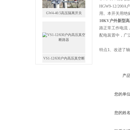
HGW9-12/
GW4-40.5高压隔离开关
用。本开关用绝
10KV户外新型
路正常工作电流，
配电装置中，广
特点1、改进了
VS1-12/630户内高压真空断
路器
产
您的单
GW5-35/630-31.5户外高压隔
离开关
您的姓