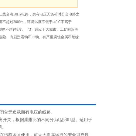
三线交流50Hz电路，供有电压无负荷时分合电路之
不超过3000m，环境温度不低于-40℃不高于
地震烈度不超过8度。（3）适应于大城市、工矿附近等
危险、有剧烈震动和冲动、有严重腐蚀金属和绝缘
与闭合无负载而有电压的线路。
型隔离开关，根据泄露比的不同分为I型和II型。适用于
用。
m/Kv，在污秽地区使用，可大大提高运行的安全可靠性。