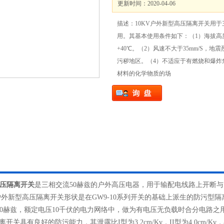
更新时间：2020-04-06
描述：10KV户外新型高压隔离开关用于
用。其基本使用条件如下：（1）海拔高度
+40℃。（2）风速不大于35mm/S，
污秽地区。（4）不适应于有燃烧和爆炸
材料的化学物质的场
高压隔离开关
是三相交流50赫兹的户外高压电器，用于输配电线路上开断
200A户外新型高压隔离开关形状是在GW9-10系列开关的基础上派生的防污
50赫兹，额定电压10千伏的电力网络中，做为有电压无负载时合分电路之
隔离开关具有良好的防污能力，其泄露比I型为3.2cm/Kv，II型为4.0c