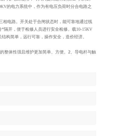
为10KV的电力系统中，作为有电压负荷时分合电路之
相或三相电路。开关处于合闸状态时，能可靠地通过线
隔开，便于检修人员进行安全检修。载10-15KV
关结构简单，远行可靠，操作安全，造价经济。
关的整体性强且维护更加简单、方便。2、导电杆与触头之间、导电杆与触