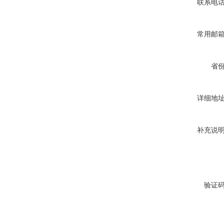
联系电
西安FZW28-12户外高压真
常用邮
空断路器
省
详细地
SF6负荷开关高压电缆分支
箱
补充说
高压双电源自动切换开关
验证