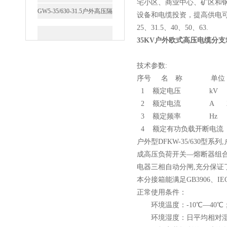
宅小区、商业中心、矿区和
设备和电缆投资，提高供电可靠性
25、31.5、40、50、63.
西安FZW28-12户外高压真
35KV户外欧式高压电缆分支
空断路器
技术参数:
序号 名 称 单位 
1 额定电压 kV 35
2 额定电流 A 250 40
SF6负荷开关高压电缆分支
3 额定频率 Hz 5
箱
4 额定有功负载开断电流 A 25
户外型DFKW-35/630型系
成高压负荷开关—熔断器组
电器三相自动分闸,充分保证
本分接箱能满足GB3906、
高压双电源自动切换开关
正常使用条件：
环境温度：-10℃—40℃
环境湿度：日平均相对湿度