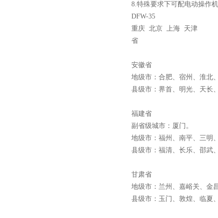
8.特殊要求下可配电动操作机
DFW-35
重庆 北京 上海 天津
省
西安ZW32-12Y预付费高压
计量式真空断路器
安徽省
地级市：合肥、宿州、淮北
县级市：界首、明光、天长
福建省
ZW8-12户外高压智能、永磁
副省级城市：厦门。
地级市：福州、南平、三明
真空断路器
县级市：福清、长乐、邵武
甘肃省
地级市：兰州、嘉峪关、金
县级市：玉门、敦煌、临夏
GW4-40.5高压隔离开关