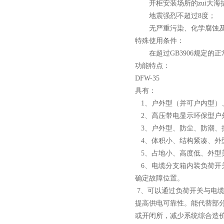
开柜安装场所的zui大海拔
地震强烈不超过8度；
无严重污染、化学腐蚀及
西安户外真空断路器
特殊使用条件：
在超过GB3906规定的
功能特点：
DFW-35
具有：
1、户外型（并可户内型）、
2、高压带电显示环保型户
10KV预付费型高压真空断
3、户外型、防尘、防潮、
路器
4、体积小、结构紧凑、外
5、占地小、高度低、外型
6、电缆分支箱内装负荷开
确定故障位置。
7、可以通过负荷开关与电
10KV高压户外智能真空断
提高供电可靠性。能代替部
路器
或开闭所，减少系统综合造