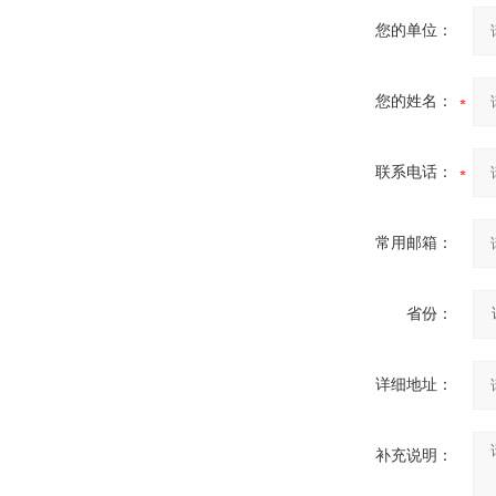
您的单位：
您的姓名：
ZW8-12户外高压智能、永磁
真空断路器
联系电话：
常用邮箱：
GW4-40.5高压隔离开关
省份：
详细地址：
补充说明：
VS1-12/630户内高压真空断
路器