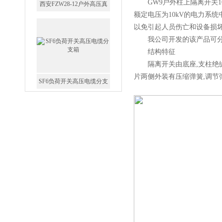
GW9户外柱上隔离开关1
额定电压为10kV的电力系
以免引起人员伤亡和设备损
SF6负荷开关高压电缆分支
我公司开发的该产品可分为
箱
结构特征
隔离开关由底座,支柱绝缘子
片两侧外装有压缩弹簧,调节
高压双电源自动切换开关
西安户外真空断路器