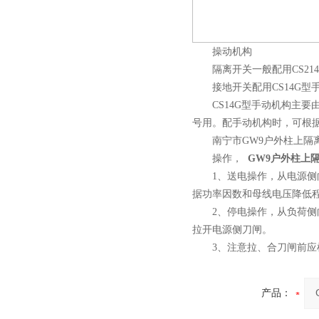
操动机构
10KV预付费型高压真空断
隔离开关一般配用CS214
路器
接地开关配用CS14G型
CS14G型手动机构主要由
号用。配手动机构时，可根
南宁市GW9户外柱上隔离开
操作，
GW9户外柱上隔
10KV高压户外智能真空断
1、送电操作，从电源侧向
路器
据功率因数和母线电压降低
2、停电操作，从负荷侧向
拉开电源侧刀闸。
3、注意拉、合刀闸前应
西安ZW32-12Y预付费高压
产品：
计量式真空断路器