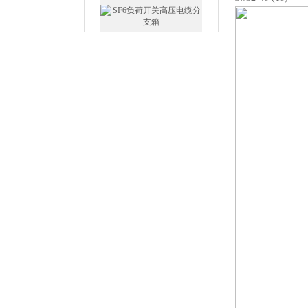
SF6负荷开关高压电缆分支
箱
高压双电源自动切换开关
西安户外真空断路器