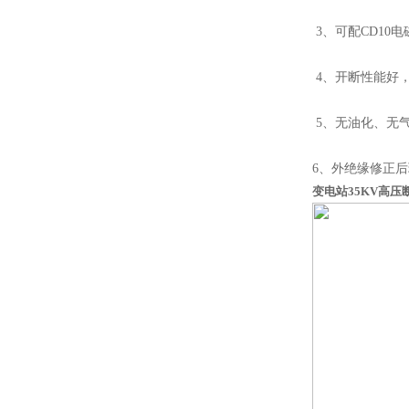
3、可配CD10电
4、开断性能好
5、无油化、无
6、外绝缘修正后
变电站35KV高