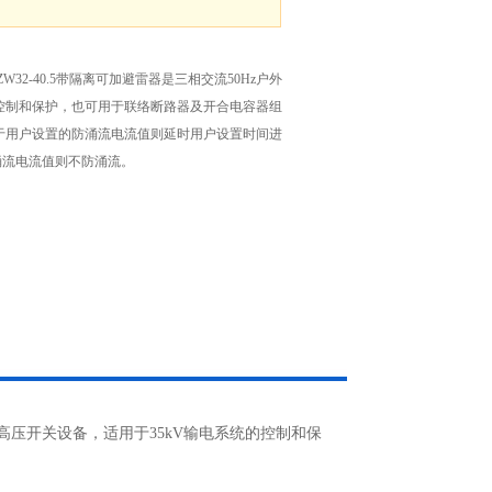
32-40.5带隔离可加避雷器是三相交流50Hz户外
的控制和保护，也可用于联络断路器及开合电容器组
于用户设置的防涌流电流值则延时用户设置时间进
涌流电流值则不防涌流。
户外高压开关设备，适用于35kV输电系统的控制和保