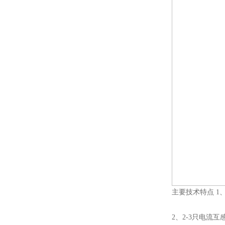
ZW8-12户外高压智能、永磁
真空断路器
GW4-40.5高压隔离开关
VS1-12/630户内高压真空断
主要技术特点 
路器
2、2-3只电流