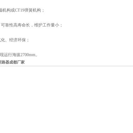
磁机构或CT19弹簧机构；
，可靠性高寿命长，维护工作量小；
气化、经济环保；
现运行海拔2700mm。
压断路器成都厂家