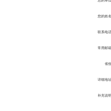
您的单
您的姓
10KV预付费型高压真空断
路器
联系电
常用邮
10KV高压户外智能真空断
路器
省
详细地
西安ZW32-12Y预付费高压
补充说
计量式真空断路器