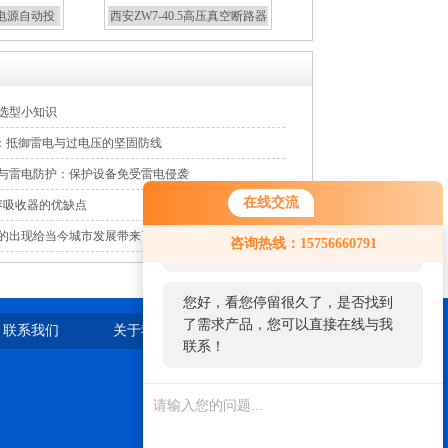
双电源自动投
西安ZW7-40.5高压真空断路器
关柜
厂家
器选型小知识
器：抵御雷电与过电压的坚固防线
器与雷电防护：保护设备免受雷电侵袭
在线交流
容吸收器的优缺点
您好！欢迎前来咨询，很高兴为您
器的出现给当今城市发展带来了怎样的变化？
咨询热线：15756660791
服务，请问您要咨询什么问题呢？
您好，看您停留很久了，是否找到
了需求产品，您可以直接在线与我
联系我们
关于我们
站点地图
联系！