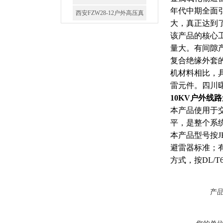
年代中期全面
大，真正达到
SF6负荷开关高压电缆分支
该产品的核心
箱
量大。有间隙
复合绝缘外套
机材料相比，
雷元件。四川
10KV户外线
高压双电源自动切换开关
本产品使用于
平，是整个系
本产品型号按JB
避雷器标准；有
方式，按DL/
西安户外真空断路器
产