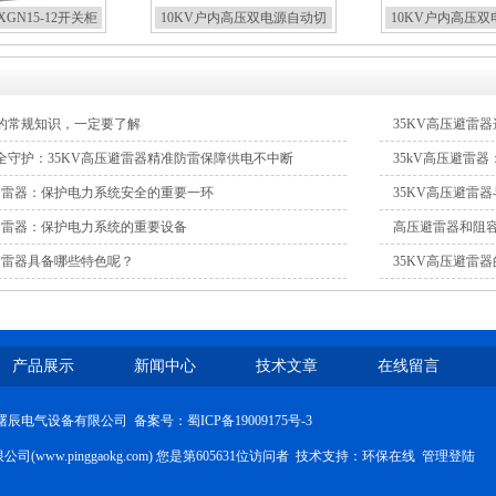
GN15-12开关柜
10KV户内高压双电源自动切
10KV户内高压
换开关
切高压开
的常规知识，一定要了解
35KV高压避雷
全守护：35KV高压避雷器精准防雷保障供电不中断
35kV高压避雷
压避雷器：保护电力系统安全的重要一环
35KV高压避雷
压避雷器：保护电力系统的重要设备
高压避雷器和阻
压避雷器具备哪些特色呢？
35KV高压避雷
产品展示
新闻中心
技术文章
在线留言
四川曙辰电气设备有限公司
备案号：蜀ICP备19009175号-3
www.pinggaokg.com) 您是第605631位访问者 技术支持：
环保在线
管理登陆