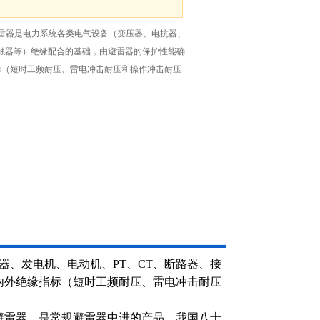
避雷器是电力系统各类电气设备（变压器、电抗器、
接触器等）绝缘配合的基础，由避雷器的保护性能确
标（短时工频耐压、雷电冲击耐压和操作冲击耐压
器、发电机、电动机、PT、CT、断路器、接
内外绝缘指标（短时工频耐压、雷电冲击耐压
避雷器，是常规避雷器中进的产品。我国八十