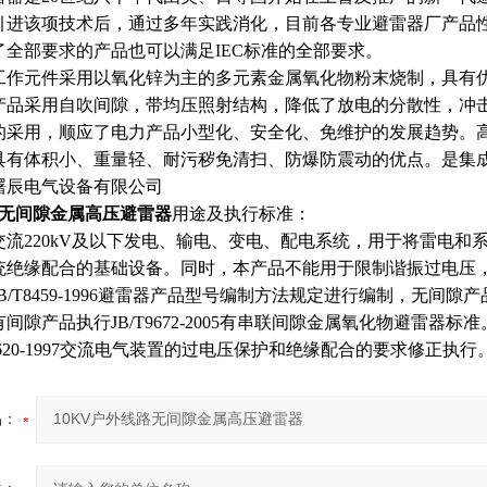
引进该项技术后，通过多年实践消化，目前各专业避雷器厂产品
了全部要求的产品也可以满足IEC标准的全部要求。
工作元件采用以氧化锌为主的多元素金属氧化物粉末烧制，具有优
产品采用自吹间隙，带均压照射结构，降低了放电的分散性，冲
的采用，顺应了电力产品小型化、安全化、免维护的发展趋势。
具有体积小、重量轻、耐污秽免清扫、防爆防震动的优点。是集
曙辰电气设备有限公司
路无间隙金属高压避雷器
用途及执行标准：
交流220kV及以下发电、输电、变电、配电系统，用于将雷电和
统绝缘配合的基础设备。同时，本产品不能用于限制谐振过电压
/T8459-1996避雷器产品型号编制方法规定进行编制，无间隙产品
间隙产品执行JB/T9672-2005有串联间隙金属氧化物避雷
T620-1997交流电气装置的过电压保护和绝缘配合的要求修正执行
品：