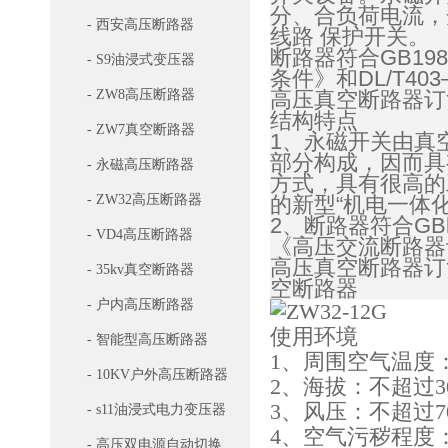
分、合负荷电流，
- 西安高压断路器
线路 保护开关。
断路器符合GB198
- S9油浸式变压器
条件》和DL/T403—
- ZW8高压断路器
高压真空断路器订
结构特点
- ZW7真空断路器
1、永磁开关由真
部分构成，因而具
- 永磁高压断路器
方式，具有很高的
- ZW32高压断路器
的新型“机电一体
2、断路器符合GBl9
- VD4高压断路器
《高压交流断路器订货
高压真空断路器订
- 35kv真空断路器
空断路器
- 户内高压断路器
使用环境
- 智能型高压断路器
1、周围空气温度：上
- 10KV户外高压断路器
2、海拔：不超过30
3、风压：不超过700
- s11油浸式电力变压器
4、空气污秽程度
- 高压双电源自动切换