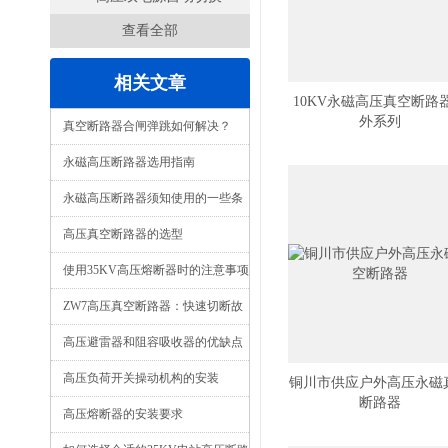
查看全部
开关
相关文章
10KV永磁高压真空断路
外系列
真空断路器合闸弹跳如何解决？
永磁高压断路器选用指南
永磁高压断路器须知使用的一些条
件
高压真空断路器的选型
使用35KV高压熔断器时的注意事项
ZW7高压真空断路器：快速切断故
障电流，为高压电网筑牢安全运行防
高压避雷器和阻容吸收器的优缺点
线
高压负荷开关操动机构的安装
铜川市供应户外高压永磁
断路器
高压熔断器的安装要求