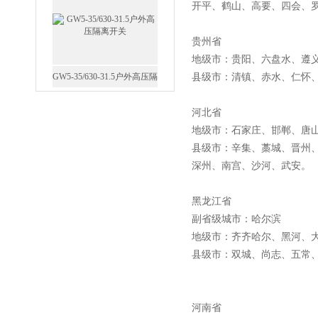
开平、鹤山、高要、四会、
贵州省
地级市：贵阳、六盘水、遵
GW5-35/630-31.5户外高压隔
县级市：清镇、赤水、仁怀
离开关
河北省
地级市：石家庄、邯郸、唐
县级市：辛集、藁城、晋州
深州、南宫、沙河、武安
西安FZW28-12户外高压真
黑龙江省
空断路器
副省级城市：哈尔滨
地级市：齐齐哈尔、黑河、
县级市：双城、尚志、五常
SF6负荷开关高压电缆分支
河南省
箱