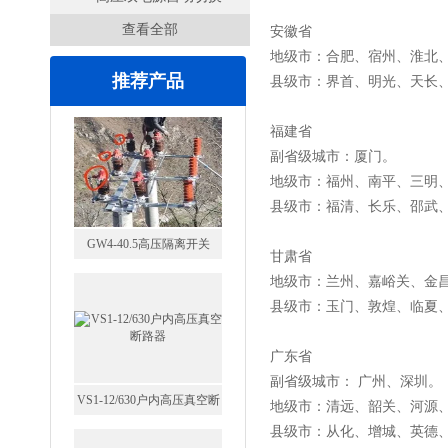
查看全部
开关
安徽省
地级市：合肥、宿州、淮北
推荐产品
县级市：界首、明光、天长
福建省
副省级城市：厦门。
地级市：福州、南平、三明
县级市：福清、长乐、邵武
GW4-40.5高压隔离开关
甘肃省
地级市：兰州、嘉峪关、金
县级市：玉门、敦煌、临夏
广东省
副省级城市： 广州、深圳
VS1-12/630户内高压真空断
地级市：清远、韶关、河源
路器
县级市：从化、增城、英德