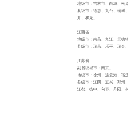
地级市：吉林市、白城、松
路器
县级市：德惠、九台、榆树
井、和龙。
江西省
地级市：南昌、九江、景德
10KV高压户外智能真空断
县级市：瑞昌、乐平、瑞金
路器
江苏省
副省级城市：南京。
地级市：徐州、连云港、宿
县级市：江阴、宜兴、邳州
西安ZW32-12Y预付费高压
江都、扬中、句容、丹阳、
计量式真空断路器