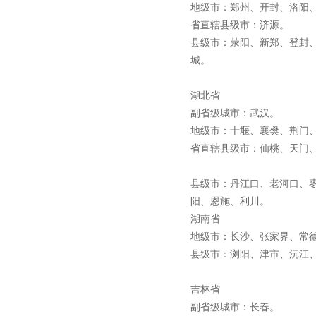
地级市：郑州、开封、洛阳
省直辖县级市：济源。
县级市：荥阳、新郑、登封
城。
高压双电源自动切换开关
湖北省
副省级城市：武汉。
地级市：十堰、襄樊、荆门
省直辖县级市：仙桃、天门
县级市：丹江口、老河口、
西安户外真空断路器
阳、恩施、利川。
湖南省
地级市：长沙、张家界、常
县级市：浏阳、津市、沅江
吉林省
10KV预付费型高压真空断
副省级城市：长春。