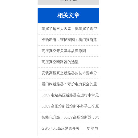
相关文章
掌握了这三大因素，就掌握了真空
断路器的核心技术
准确断电，守护家园：看门狗断路
器，为您打造安全可靠的用电环境
高压真空开关基本故障原因
高压真空断路器的选型
安装高压真空断路器的技术要点分
享
看门狗断路器：守护电力安全的重
要角色
35KV电站高压断路器在运行中常见
的故障分析
35KV高压熔断器熔断不外乎三个原
因
智能化升级，35KV高压熔断器：未
来电网的智慧之选
GW5-40.5高压隔离开关——功能与