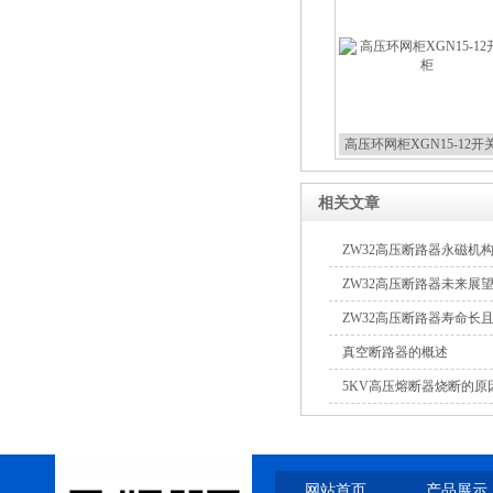
ZW8-12户外高压智能、永磁
真空断路器
高压环网柜XGN15-12开
相关文章
ZW32高压断路器永磁机
ZW32高压断路器未来展
ZW32高压断路器寿命长
真空断路器的概述
5KV高压熔断器烧断的原
网站首页
产品展示