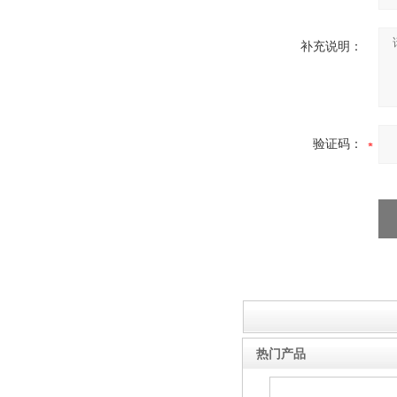
路器
补充说明：
10KV高压户外智能真空断
验证码：
路器
西安ZW32-12Y预付费高压
计量式真空断路器
热门产品