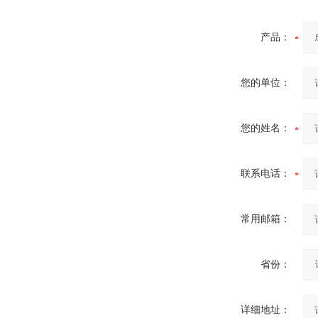
箱
产品：
您的单位：
高压双电源自动切换开关
您的姓名：
联系电话：
西安户外真空断路器
常用邮箱：
省份：
详细地址：
10KV预付费型高压真空断