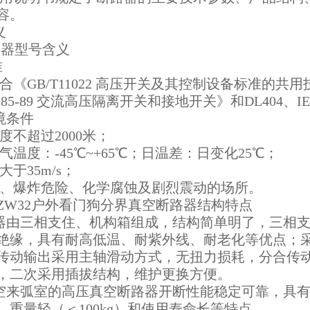
容。
义
准
GB/T11022 高压开关及其控制设备标准的共用技术
985-89 交流高压隔离开关和接地开关》和DL404、
环境条件
不超过2000米；
温度：-45℃~+65℃；日温差：日变化25℃；
于35m/s；
、爆炸危险、化学腐蚀及剧烈震动的场所。
ZW32户外看门狗分界真空断路器结构特点
断路器由三相支住、机构箱组成，结构简单明了，三相
绝缘，具有耐高低温、耐紫外线、耐老化等优点；
传动输出采用主轴滑动方式，无扭力损耗，分合传
，二次采用插拔结构，维护更换方便。
有真空来弧室的高压真空断路器开断性能稳定可靠，具有无
、重量轻（＜100kg）和使用寿命长等特点。