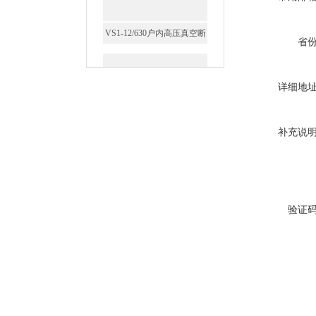
省
GW5-35/630-31.5户外高压隔
离开关
详细地
补充说
西安FZW28-12户外高压真
空断路器
验证
SF6负荷开关高压电缆分支
箱