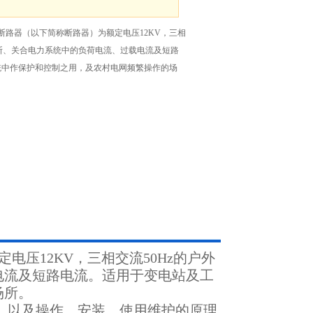
断路器（以下简称断路器）为额定电压12KV，三相
开断、关合电力系统中的负荷电流、过载电流及短路
统中作保护和控制之用，及农村电网频繁操作的场
电压12KV，三相交流50Hz的户外
电流及短路电流。适用于变电站及工
场所。
、以及操作、安装、使用维护的原理