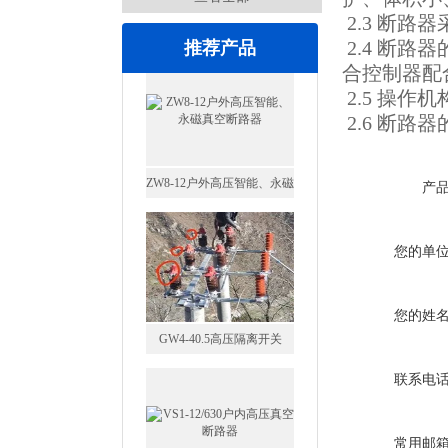
2.3 断
2.4 断
推荐产品
合控制器配
2.5 操
2.6 断
产
GW4-40.5高压隔离开关
您的单
您的姓
VS1-12/630户内高压真空断
联系电
路器
常用邮