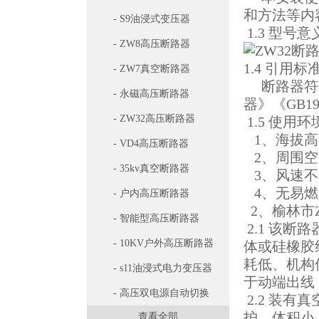
和方法等内
- S9油浸式变压器
1.3 型号意
- ZW8高压断路器
1.4 引用标
- ZW7真空断路器
断路器符合《
- 永磁高压断路器
器》《GB1
- ZW32高压断路器
1.5 使用
1、海拔高度
- VD4高压断路器
2、周围空气
- 35kv真空断路器
3、风速不大
4、无易燃
- 户内高压断路器
2、榆林市
- 智能型高压断路器
2.1 该
- 10KV户外高压断路器
体或硅橡胶
耗低、机构
- s11油浸式电力变压器
于动端出线
- 高压双电源自动切换
2.2 装
护、体积小
查看全部
开关