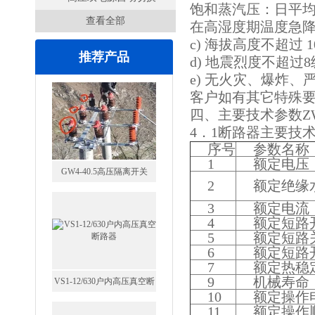
饱和蒸汽压：日平均值
查看全部
开关
在高湿度期温度急
c) 海拔高度不超过 1
推荐产品
d) 地震烈度不超过
e) 无火灾、爆炸
客户如有其它特殊要
四、主要技术参数Z
4．1断路器主要技
序号
参数名称
1
额定电压
GW4-40.5高压隔离开关
2
额定绝缘
3
额定电流
4
额定短路
5
额定短路
6
额定短路
7
额定热稳
9
机械寿命
VS1-12/630户内高压真空断
10
额定操作
路器
11
额定操作