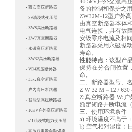
40.5kV户外交
- 西安高压断路器
备的控制和保护之
ZW32M-12型
- S9油浸式变压器
由真空断路器本体
- ZW8高压断路器
电气连接，具有故
安级零序电流及相
- ZW7真空断路器
断路器采用永磁操动
- 永磁高压断路器
寿命。
- ZW32高压断路器
性能特点
：该型产
保持在分合闸位置
- VD4高压断路器
命。
- 35kv真空断路器
二、断路器型号、
Z W 32 M – 12 / 630 
- 户内高压断路器
Z:真空断路器 W:户外
- 智能型高压断路器
额定短路开断电流（
- 10KV户外高压断路器
三、使用环境条件
a) 环境温度不高于 + 
- s11油浸式电力变压器
b) 空气相对湿度：
- 高压双电源自动切换