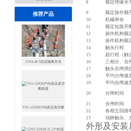
8
额定绝缘水
9
额定操作顺
推荐产品
10
机械寿命
11
额定短路开
12
操作机构额
GW4-40.5高压隔离开关
13
操作机构额
14
触头行程
15
超行程（触
16
三相分、合
17
触头合闸弹
18
平均分闸速
19
平均合闸速
VS1-12/630户内高压真空断
20
分闸时间
路器
21
合闸时间
22
各相主回路
23
动静触头、
外形及安装
GW5-35/630-31.5户外高压隔