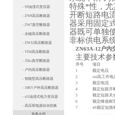
特殊*性，
- S9油浸式变压器
开断短路电
- ZW8高压断路器
器采用固定
- ZW7真空断路器
器既可单独
- 永磁高压断路器
非标供电系
- ZW32高压断路器
ZN63A-12
- VD4高压断路器
主要技术参
- 35kv真空断路器
序号
项目
- 户内高压断路器
1
额定电压
2
zui高工作电
- 智能型高压断路器
3
额定电流
- 10KV户外高压断路器
4
额定短路开
5
额定短路关
- s11油浸式电力变压器
6
额定峰值耐
- 高压双电源自动切换
7
4S
额定短路
查看全部
开关