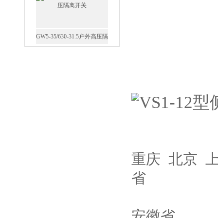
离开关
西安FZW28-12户外高压真
空断路器
SF6负荷开关高压电缆分支
重庆 北京 
箱
省
安徽省