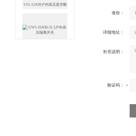
省份：
详细地址：
GW5-35/630-31.5户外高压隔
离开关
补充说明：
西安FZW28-12户外高压真
验证码：
空断路器
SF6负荷开关高压电缆分支