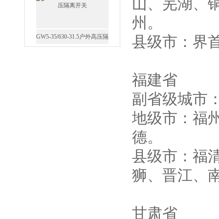
山、芜湖、
GW5-35/630-31.5户外高压隔
离开关
州。
县级市：界
福建省
西安FZW28-12户外高压真
空断路器
副省级城市
地级市：福
德。
县级市：福
SF6负荷开关高压电缆分支
箱
狮、晋江、
甘肃省