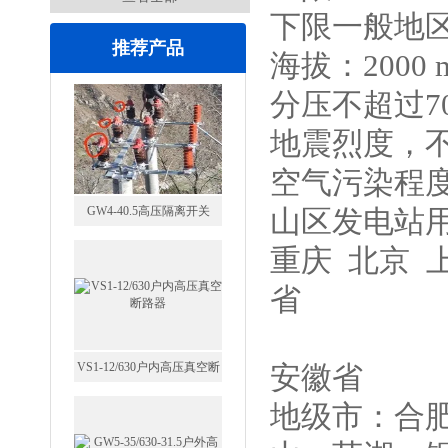
下限一般地区-
推荐产品
海拔：2000 
分压不超过70
地震烈度，不
GW4-40.5高压隔离开关
空气污染程
山区发电站用
重庆 北京 
省
VS1-12/630户内高压真空断
路器
安徽省
地级市：合