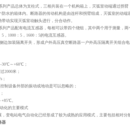
40.5系列产品总体为支柱式，三相共装在一个机构箱上，灭弧室动端通过
个防水的箱体内。断路器的传动机构是由连杆和拐臂组成，灭弧室的动端
动带动实现灭弧室动触头进行，分合动作。
40.5系列产品配有电流互感器，每相可以带四个绕组，其中两个用于测量，两
0：5，1000：5，1600：5的电流互感器。
器侧边加装隔离开关，形成户外高压真空断路器一户外高压隔离开关组合
-30℃～+60℃；
过2000米；
/s；
备和控制设备外部的振动或地动是可以忽略的；
级；
～+85℃。
自动化的主要模式
展，变电站电气自动化已经形成了较为成熟的应用模式，主要包括相对分
路器