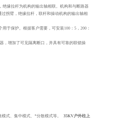
拐臂，绝缘拉杆为机构的输出轴相联。机构和与断路器
通过拐臂，绝缘拉杆，联杆和操动机构的输出轴相
个用于保护。根据客户需要，可安装100：5，200：
电器，增加了可见隔离断口，并具有可靠的联锁操
散模式、集中模式、*分散模式等。
35KV户外柱上