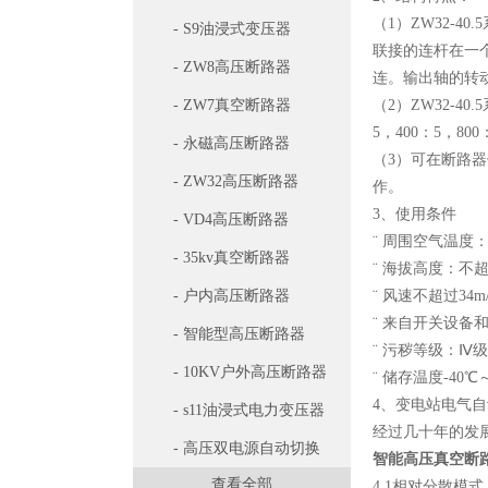
（1）ZW32-
- S9油浸式变压器
联接的连杆在一
- ZW8高压断路器
连。输出轴的转
- ZW7真空断路器
（2）ZW32-
5，400：5，80
- 永磁高压断路器
（3）可在断路
- ZW32高压断路器
作。
3、使用条件
- VD4高压断路器
¨ 周围空气温度：
- 35kv真空断路器
¨ 海拔高度：不超
- 户内高压断路器
¨ 风速不超过34m
¨ 来自开关设
- 智能型高压断路器
¨ 污秽等级：Ⅳ
- 10KV户外高压断路器
¨ 储存温度-40℃
4、变电站电气
- s11油浸式电力变压器
经过几十年的发
- 高压双电源自动切换
智能高压真空断
查看全部
开关
4.1相对分散模式