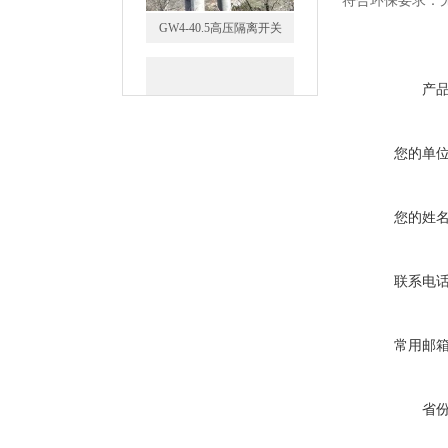
符合环保要求：
VS1-12/630户内高压真空断
产
路器
您的单
您的姓
GW5-35/630-31.5户外高压隔
离开关
联系电
常用邮
西安FZW28-12户外高压真
省
空断路器