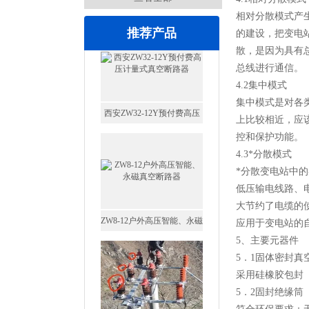
相对分散模式产
推荐产品
的建设，把变电
散，是因为具有
总线进行通信。
4.2集中模式
集中模式是对各
上比较相近，应
控和保护功能。
ZW8-12户外高压智能、永磁
4.3*分散模式
真空断路器
*分散变电站中
低压输电线路、
大节约了电缆的
应用于变电站的
5、主要元器件
GW4-40.5高压隔离开关
5．1固体密封真
采用硅橡胶包封
5．2固封绝缘筒