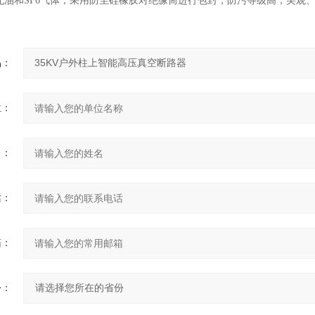
无油和SF6气体；采用防尘硅橡胶对绝缘筒进行包封，防污等级高；美观
品：
位：
名：
话：
箱：
份：