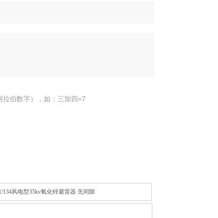
阿拉伯数字），如：三加四=7
51/134风电型35kv氧化锌避雷器 无间隙