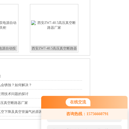
双电源自动投
西安ZW7-40.5高压真空断路器
关柜
厂家
类
么会锈蚀？如何解决？
应用技术问题的探讨
在线交流
外高压真空断路器厂家
您好！欢迎前来咨询，很高兴为您
真空下降及真空管漏气的原因
咨询热线：15756660791
服务，请问您要咨询什么问题呢？