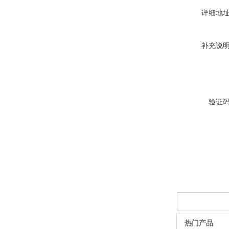
详细地
补充说
SF6负荷开关高压电缆分支
箱
验证
高压双电源自动切换开关
西安户外真空断路器
热门产品