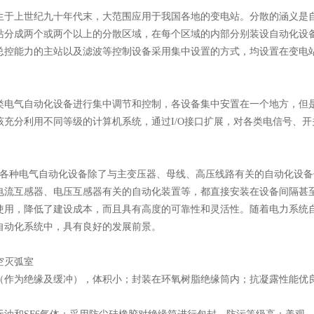
生于上世纪九十年代末，大范围应用于我国各地的变电站。分散的涵义是
站分成两个或两个以上的分散区域，在每个区域的内部分别装设自动化设
总控能力的主站以及滤波等控制设备采用集中设置的方式，均设置在变电
类电气自动化设备进行集中调节和控制，各设备集中安置在一个地方，但
该充分利用不同等级的计算机系统，通过I/O接口扩展，对各类电信号、
的各种电气自动化设备除了与主变压器、母线、高压线路有关的自动化设
电流互感器、电压互感器有关的自动化装置等，都直接安装在设备间隔甚
使用，降低了建设成本，而且具有高度的可靠性和灵活性。随着电力系统
自动化系统中，具有良好的发展前景。
空灭弧室
（作为绝缘及缓冲），体积小；封装在环氧树脂绝缘筒内；抗凝露性能优