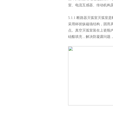
室、电流互感器、传动机构
5.1.1 断路器灭弧室灭弧
采用杯状纵磁场结构，因而
点。真空灭弧室装在上瓷瓶
西安户外真空断路器
硅酯填充，解决防凝露问题
10KV预付费型高压真空断
路器
10KV高压户外智能真空断