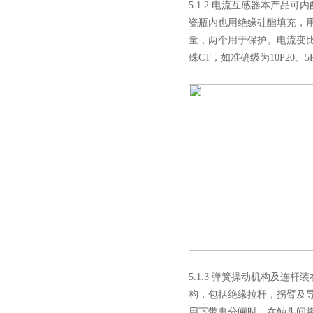
5.1.2 电流互感器本产品
路器
瓷瓶内也用绝缘硅酯填充，
量，两个用于保护。电流变比
殊CT，如准确级为10P20
西安ZW32-12Y预付费高压
计量式真空断路器
ZW8-12户外高压智能、永磁
真空断路器
5.1.3 弹簧操动机构及连
构，包括绝缘拉杆，拐臂及导
用下带电分闸时，在触头间