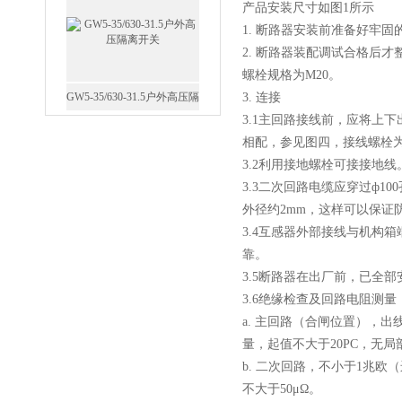
产品安装尺寸如图1所示
1. 断路器安装前准备好牢
2. 断路器装配调试合格后
螺栓规格为M20。
GW5-35/630-31.5户外高压隔
3. 连接
3.1主回路接线前，应将上
离开关
相配，参见图四，接线螺栓为M
3.2利用接地螺栓可接接地线
3.3二次回路电缆应穿过ф
外径约2mm，这样可以保证
3.4互感器外部接线与机构
西安FZW28-12户外高压真
靠。
空断路器
3.5断路器在出厂前，已全
3.6绝缘检查及回路电阻测量
a. 主回路（合闸位置），出
量，起值不大于20PC，无
b. 二次回路，不小于1兆欧
SF6负荷开关高压电缆分支
不大于50μΩ。