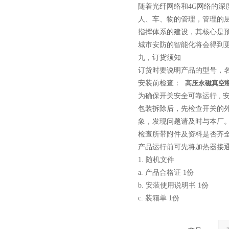
随着光纤网络和4G网络的
路器
人、车、物的管理，管理的
指挥体系的建设，其核心是
城市安防的智能化将会得到
九，订货须知
订货时要说明产品的型号，
10KV高压户外智能真空断
安装前检查：
高压永磁真空断
路器
为确保开关安全可靠运行 ,
包装拆除后，先检查开关的
象，发现问题请及时与本厂
检查所带附件及资料是否齐
产品运行前可先将加热器接
西安ZW32-12Y预付费高压
1. 随机文件
计量式真空断路器
a. 产品合格证 1份
b. 安装使用说明书 1份
c. 装箱单 1份