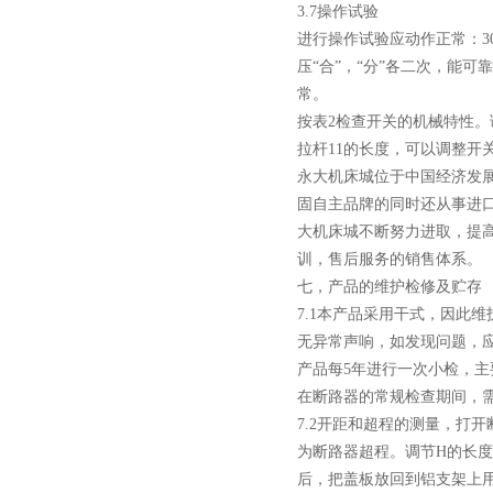
箱
3.7操作试验
进行操作试验应动作正常：30
压“合”，“分”各二次，能可靠
常。
按表2检查开关的机械特性。
高压双电源自动切换开关
拉杆11的长度，可以调整开
永大机床城位于中国经济发
固自主品牌的同时还从事进口
大机床城不断努力进取，提
训，售后服务的销售体系。
七，产品的维护检修及贮存
西安户外真空断路器
7.1本产品采用干式，因此
无异常声响，如发现问题，
产品每5年进行一次小检，主
在断路器的常规检查期间，
7.2开距和超程的测量，打开
为断路器超程。调节H的长度
后，把盖板放回到铝支架上
10KV预付费型高压真空断