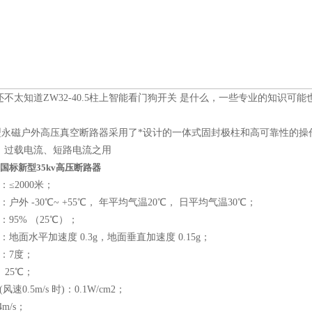
太知道ZW32-40.5柱上智能看门狗开关 是什么，一些专业的知识可
.5型永磁户外高压真空断路器采用了*设计的一体式固封极柱和高可靠性的
、过载电流、短路电流之用
国标新型35kv高压断路器
2000米；
 -30℃~ +55℃， 年平均气温20℃， 日平均气温30℃；
5% （25℃）；
面水平加速度 0.3g，地面垂直加速度 0.15g；
：7度；
25℃；
.5m/s 时)：0.1W/cm2；
m/s；