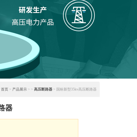
：
首页
>
产品展示
> >
高压断路器
> 国标新型35kv高压断路器
断路器