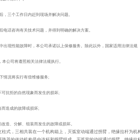
通知后，三个工作日内赶到现场并解决问题。
过售后电话咨询有关技术问题，并得到明确的解决方案。
使用中出现性能故障时，本公司承诺以上保修服务。除此以外，国家适用法律法规
，本公司将遵照相关法律法规执行。
以下情况将实行有偿维修服务;
不可抗拒的自然现象而发生的损坏;
当而造成的故障或损坏;
的改造、分解、组装而发生的故障或损坏。
支柱式，三相共装在一个机构箱上，灭弧室动端通过拐臂，绝缘拉杆为机
断路器的传动机构是由连杆和拐臂组成，灭弧室的动端通过拐臂，绝缘拉