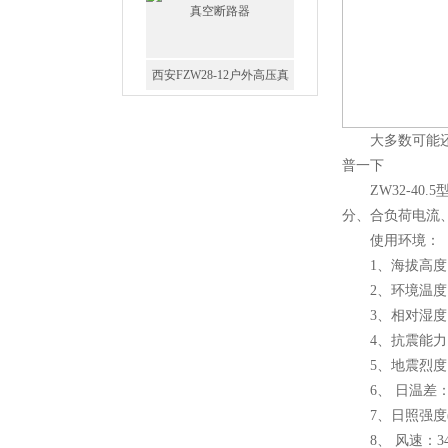
西安FZW28-12户外高压真
空断路器
大多数可能还不
普一下
ZW32-40
分、合负荷电流
SF6负荷开关高压电缆分支
使用环境：
箱
1、海拔高度：≤
2、环境温度：户外
3、相对湿度：9
4、抗震能力：地
5、地震烈度
高压双电源自动切换开关
6、 日温差： 
7、日照强度(风速0
8、 风速：34