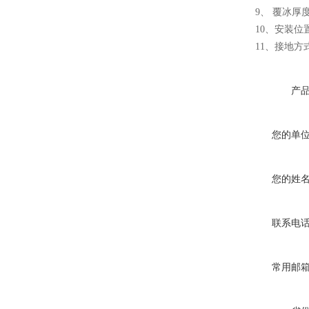
9、 覆冰厚度
10、安装位置
11、接地方式
西安户外真空断路器
产
您的单
10KV预付费型高压真空断
您的姓
路器
联系电
常用邮
10KV高压户外智能真空断
路器