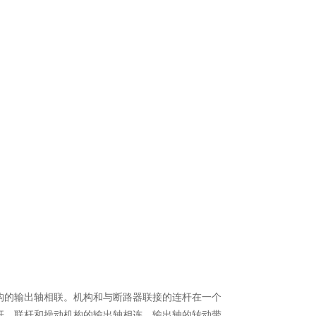
构的输出轴相联。机构和与断路器联接的连杆在一个
杆，联杆和操动机构的输出轴相连。输出轴的转动带