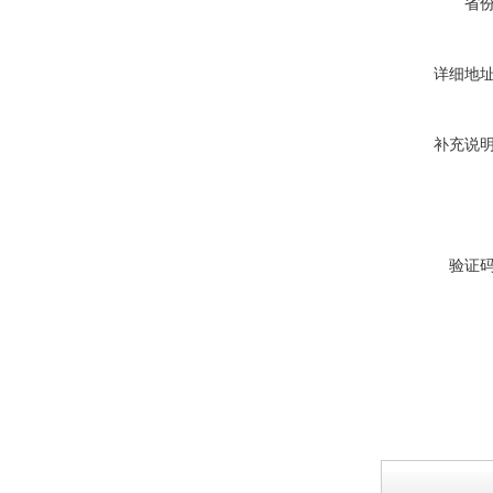
省
详细地
西安ZW32-12Y预付费高压
补充说
计量式真空断路器
验证
ZW8-12户外高压智能、永磁
真空断路器
GW4-40.5高压隔离开关