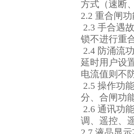
方式（速断
2.2 重合
2.3 手合
西安户外真空断路器
锁不进行重
2.4 防涌
延时用户设
电流值则不
10KV预付费型高压真空断
2.5 操作
路器
分、合闸功
2.6 通讯
调、遥控、
10KV高压户外智能真空断
2.7 液晶
路器