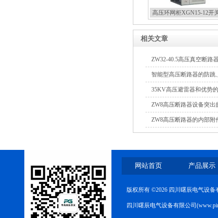
计量式真空断路器
高压环网柜XGN15-12开
相关文章
ZW32-40.5高压真空
ZW8-12户外高压智能、永磁
查修复方案
智能型高压断路器的防跳
真空断路器
35KV高压避雷器和优势
ZW8高压断路器设备突
ZW8高压断路器的内部附
GW4-40.5高压隔离开关
网站首页
产品展示
版权所有 ©2026 四川曙辰电气设
四川曙辰电气设备有限公司(www.ping