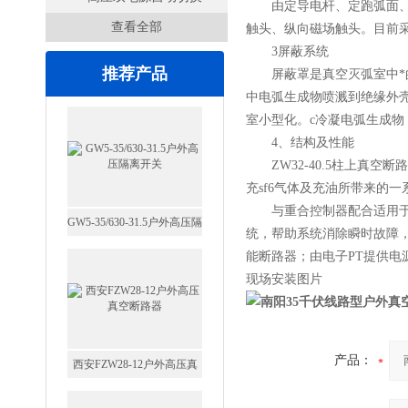
由定导电杆、定跑弧面、定
查看全部
开关
触头、纵向磁场触头。目前
3屏蔽系统
推荐产品
屏蔽罩是真空灭弧室中*的
中电弧生成物喷溅到绝缘外
室小型化。c冷凝电弧生成
4、结构及性能
ZW32-40.5柱上真空
充sf6气体及充油所带来的
与重合控制器配合适用于易
GW5-35/630-31.5户外高压隔
统，帮助系统消除瞬时故障
离开关
能断路器；由电子PT提供
现场安装图片
南阳35千伏线路型户外真
产品：
西安FZW28-12户外高压真
空断路器