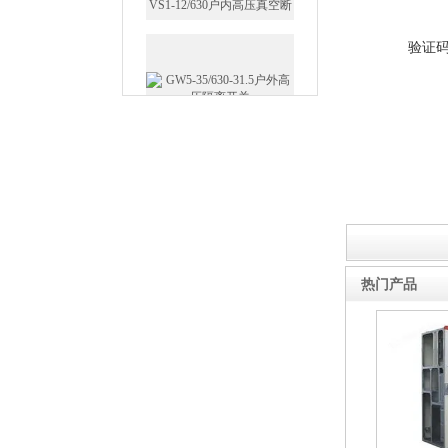
验证
GW5-35/630-31.5户外高压隔
离开关
西安FZW28-12户外高压真
空断路器
热门产品
SF6负荷开关高压电缆分支
箱