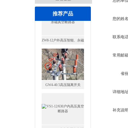
您的单
推荐产品
您的姓
联系电
常用邮
GW4-40.5高压隔离开关
省
详细地
VS1-12/630户内高压真空断
补充说
路器