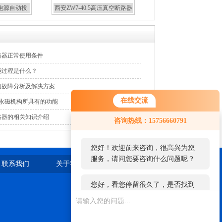
双电源自动投
西安ZW7-40.5高压真空断路器
关柜
厂家
断路器正常使用条件
能过程是什么？
的故障分析及解决方案
在线交流
器永磁机构所具有的功能
您好！欢迎前来咨询，很高兴为您
路器的相关知识介绍
咨询热线：15756660791
服务，请问您要咨询什么问题呢？
您好，看您停留很久了，是否找到
了需求产品，您可以直接在线与我
联系我们
关于我们
站点地图
联系！