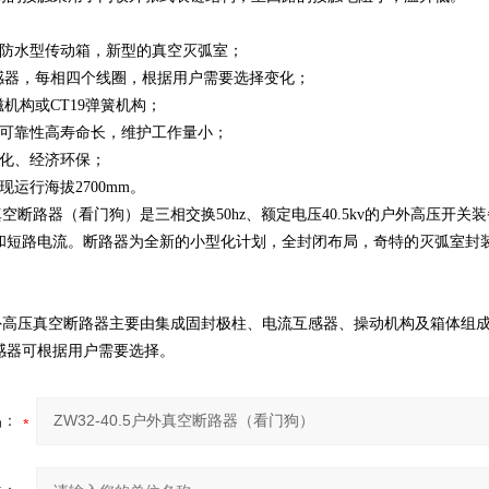
，防水型传动箱，新型的真空灭弧室；
互感器，每相四个线圈，根据用户需要选择变化；
磁机构或CT19弹簧机构；
，可靠性高寿命长，维护工作量小；
气化、经济环保；
现运行海拔2700mm。
5户外真空断路器（看门狗）是三相交换50hz、额定电压40.5kv的户外高
和短路电流。断路器为全新的小型化计划，全封闭布局，奇特的灭弧室封
5型户外高压真空断路器主要由集成固封极柱、电流互感器、操动机构及箱体
感器可根据用户需要选择。
品：