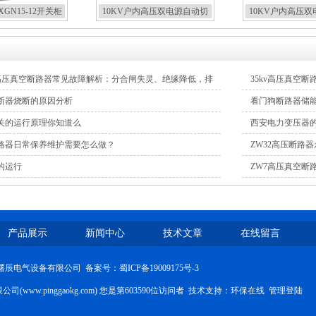
GN15-12开关柜
10KV户内高压双电源自动切
10KV户内高压
换开关
切高压开
0.5高压真空断路器常见故障解析：分合闸失灵、绝缘降低，排
35kv高压真空
熔断器烧断的原因分析
看门狗断路器储
关的运行原理你知道么
西安电力变压器
路器日常保养维护需要怎么做？
ZW32高压断路
的运行
ZW7高压真空断
产品展示
新闻中心
技术文章
在线留言
四川曙辰电气设备有限公司
备案号：蜀ICP备19009175号-3
www.pinggaokg.com) 您是第603590位访问者 技术支持：
环保在线
管理登陆