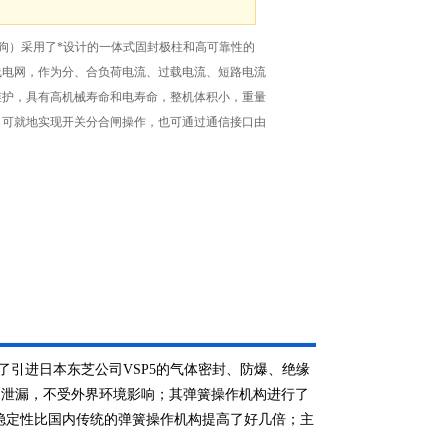
看门狗）采用了*设计的一体式固封极柱和高可靠性的
线电网，作为分、合负荷电流、过载电流、短路电流
维护，具有高机械寿命和电寿命，整机体积小，重量
。可就地实现开关分合闸操作，也可通过通信接口由
用了引进日本东芝公司VSP5的气体密封、防爆、绝缘
不泄漏，不受外界环境影响；其弹簧操作机构进行了
稳定性比国内传统的弹簧操作机构提高了好几倍；主