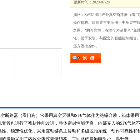
更新时间：2020-07-28
描述：ZW32-40.5户外真空断路器（
操作机构。该装置主要应用于中压架空
之用。*的可靠性，在整个寿命期间*免
轻，便于安装。与配套的智能控制组合
远方遥控操作。
5户外真空断路器（看门狗）它采用真空灭弧和SF6气体作为绝缘介质，箱体采
线套管也进行了密封性能改进，整体密封性能优良，内部充入的SF6气体
靠性、稳定性优化，采用直动链条主传动和多级脱扣系统，动作可靠性和
间的接触采用了内收外张式表链结构，主回路的接触电阻小，温升低。