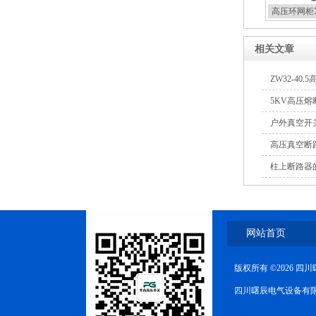
高压环网柜X
相关文章
高压双电源自动切换开关
ZW32-4
查修复方案
5KV高压
户外真空开
高压真空断
柱上断路器
西安户外真空断路器
网站首页
版权所有 ©2026 
10KV预付费型高压真空断
四川曙辰电气设备有限公司(
路器