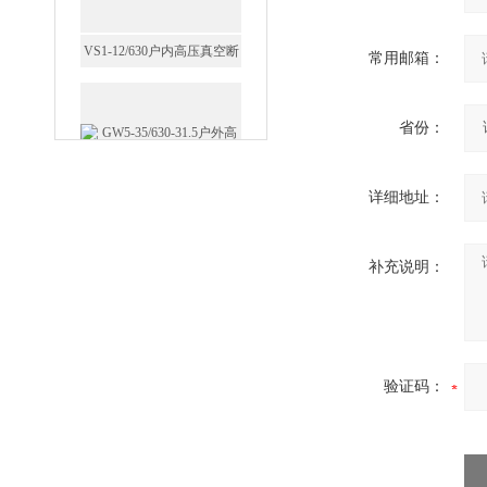
常用邮箱：
GW5-35/630-31.5户外高压隔
省份：
离开关
详细地址：
补充说明：
西安FZW28-12户外高压真
空断路器
验证码：
SF6负荷开关高压电缆分支