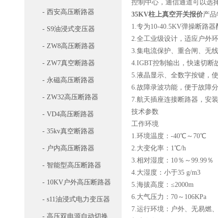
控制中心，通信通道可以选择电
- 西安高压断路器
35KV柱上真空开关报价
产品
1.专为10-40.5KV弹操断
- S9油浸式变压器
2.全工业级设计，适应户外
- ZW8高压断路器
3.集电流保护、重合闸、无
- ZW7真空断路器
4.IGBT控制输出，快速切
5.液晶显示、全数字按键，
- 永磁高压断路器
6.故障录波功能，便于故障
- ZW32高压断路器
7.航天插座连接断路器，安
技术参数
- VD4高压断路器
工作环境
- 35kv真空断路器
1.环境温度：-40℃～70℃
- 户内高压断路器
2.大变化率：1℃/h
3.相对湿度：10％～99.99％
- 智能型高压断路器
4.大湿度：小于35 g/m3
- 10KV户外高压断路器
5.海拔高度：≤2000m
6.大气压力：70～106KPa
- s11油浸式电力变压器
7.运行环境：户外、无易燃
- 高压双电源自动切换