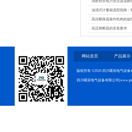
浅析西安电力变压器选购
路器
油浸式计量箱选型指南：
高压断路器操作机构的故
高压熔断器的安装要求
10KV高压户外智能真空断
路器
网站首页
产品展示
版权所有 ©2026 四川曙辰电气设
四川曙辰电气设备有限公司(www.ping
西安ZW32-12Y预付费高压
计量式真空断路器