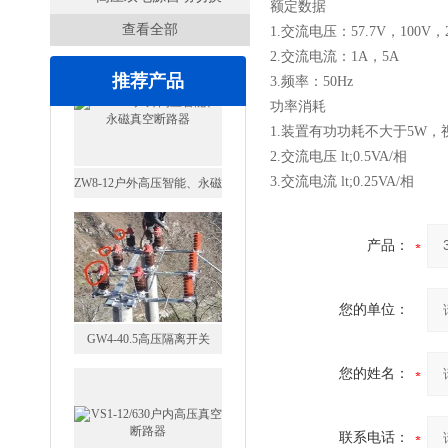
额定数据
查看全部
开关
1.交流电压：57.7V，100V，2
2.交流电流：1A，5A
推荐产品
3.频率：50Hz
功率消耗
1.装置有功功耗不大于5W，
2.交流电压 lt;0.5VA/相
3.交流电流 lt;0.25VA/相
GW4-40.5高压隔离开关
产品：
您的单位：
您的姓名：
VS1-12/630户内高压真空断
路器
联系电话：